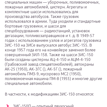
специальных машин — уборочных, поливомоечных,
пожарных автомобилей, цистерн. Агрегаты и
комплектные шасси использовались для
производства автобусов. Также грузовик
использовался в армии. Туда уходили и стандартные
бортовые грузовики, и шасси для
спецоборудования — радиостанций, установок
дегазации, топливозаправщиков и т. д. В 1949-57
годах с использованием узлов и агрегатов грузовика
ЗИС-150 на ЗИСе выпускался автобус ЗИС-155. В
конце 1957 года его на конвейере заменил более
совершенный ЗИЛ-158. Также на шасси ЗИС-150
были созданы цистерны АЦ-4-150 и АЦМ-4-150
(Грабовский завод спецавтомобилей), автокраны
АК-25 (1950), АК-3ГС (), АК-5Г (), пожарный
автомобиль ПМЗ-9, мусоровоз МС2 (1950),
поливомоечная машина ПМ-8 (1955) и многие другие
специальные автомобили.
В частности, к модификациям ЗИС-150 относятся:
ЗИС-150П — опытный двухосный