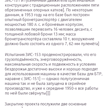
ЗИС-151 и гусеничный движитель оригинальной
конструкции с традиционным расположением пяти
обрезиненных опорных катков]. По некоторым
данным, в 1953 году на его базе был построен
опытный бронетранспортёр с двигателем
мощностью 180 л. с. и броневым корпусом,
позволявшим перевозить 16 человек десанта, с
толщиной лобовой брони 13 мм; масса
бронетранспортёра составляла 10 т, вооружение
должно было состоять из одного 7, 62-мм пулемёта]
Испытания ЗИС-153 продемонстрировали, что его
грузоподъёмность, энерговооружённость,
максимальная скорость и подвижность в условиях
бездорожья достаточно высоки и хорошо подходят
для использования машины в качестве базы для БТР,
наравне с ЗИС-151] — однако полугусеничная
машина так и не была запущена в серийное
производство, и уже к середине 1950-х все работы
по ней были свёрнуты]]]
Закрытию проекта послужили две основные