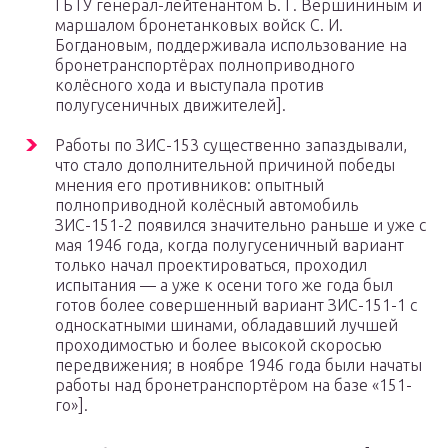
ГБТУ генерал-лейтенантом Б. Г. Вершининым и
маршалом бронетанковых войск С. И.
Богдановым, поддерживала использование на
бронетранспортёрах полноприводного
колёсного хода и выступала против
полугусеничных движителей].
Работы по ЗИС-153 существенно запаздывали,
что стало дополнительной причиной победы
мнения его противников: опытный
полноприводной колёсный автомобиль
ЗИС-151-2 появился значительно раньше и уже с
мая 1946 года, когда полугусеничный вариант
только начал проектироваться, проходил
испытания — а уже к осени того же года был
готов более совершенный вариант ЗИС-151-1 с
односкатными шинами, обладавший лучшей
проходимостью и более высокой скоросью
передвижения; в ноябре 1946 года были начаты
работы над бронетранспортёром на базе «151-
го»].