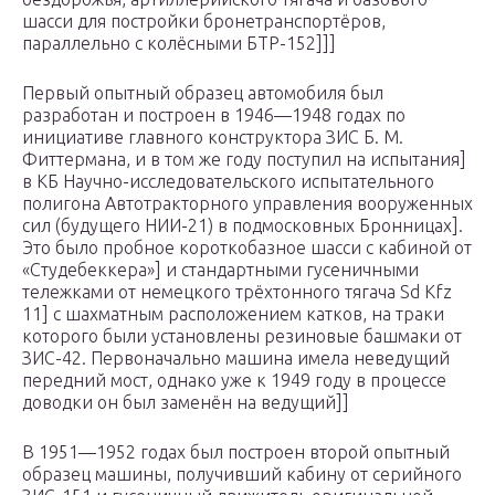
шасси для постройки бронетранспортёров,
параллельно с колёсными БТР-152]]]
Первый опытный образец автомобиля был
разработан и построен в 1946—1948 годах по
инициативе главного конструктора ЗИС Б. М.
Фиттермана, и в том же году поступил на испытания]
в КБ Научно-исследовательского испытательного
полигона Автотракторного управления вооруженных
сил (будущего НИИ-21) в подмосковных Бронницах].
Это было пробное короткобазное шасси с кабиной от
«Студебеккера»] и стандартными гусеничными
тележками от немецкого трёхтонного тягача Sd Kfz
11] с шахматным расположением катков, на траки
которого были установлены резиновые башмаки от
ЗИС-42. Первоначально машина имела неведущий
передний мост, однако уже к 1949 году в процессе
доводки он был заменён на ведущий]]
В 1951—1952 годах был построен второй опытный
образец машины, получивший кабину от серийного