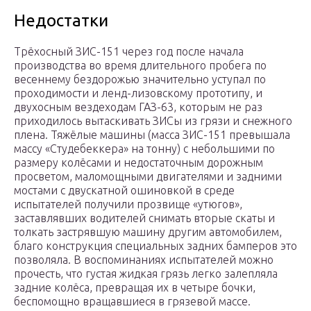
Недостатки
Трёхосный ЗИС-151 через год после начала
производства во время длительного пробега по
весеннему бездорожью значительно уступал по
проходимости и ленд-лизовскому прототипу, и
двухосным вездеходам ГАЗ-63, которым не раз
приходилось вытаскивать ЗИСы из грязи и снежного
плена. Тяжёлые машины (масса ЗИС-151 превышала
массу «Студебеккера» на тонну) с небольшими по
размеру колёсами и недостаточным дорожным
просветом, маломощными двигателями и задними
мостами с двускатной ошиновкой в среде
испытателей получили прозвище «утюгов»,
заставлявших водителей снимать вторые скаты и
толкать застрявшую машину другим автомобилем,
благо конструкция специальных задних бамперов это
позволяла. В воспоминаниях испытателей можно
прочесть, что густая жидкая грязь легко залепляла
задние колёса, превращая их в четыре бочки,
беспомощно вращавшиеся в грязевой массе.