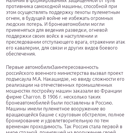
наличия в формированиях защищенной от пуль
противника самоходной машины, способной при
этом осуществлять поддержку пехоты пулеметным
огнем, в будущей войне не избежать огромных
людских потерь. И бронеавтомобили могли
применяться для ведения разведки, огневой
поддержки своих войск в наступлении и
преследовании отступающего врага, отражении атак
его кавалерии, для связи и других видов боевого
обеспечения.
Первые автомобилиЗаинтересованность
российского военного министерства вызвал проект
подъесаула М.А. Накашидзе, но ввиду сложности его
реализации на отечественных промышленных
мощностях постройку машин заказали во Франции
фирме Charron. В 1906 г. несколько таких
бронеавтомобилей были поставлены в Россию.
Машины имели пулеметное вооружение во
вращающейся башне с круговым обстрелом, полное
бронирование и удовлетворительную по тем
временам проходимость. Так Россия стала первой в
мире страной, принявшей на вооружение своей