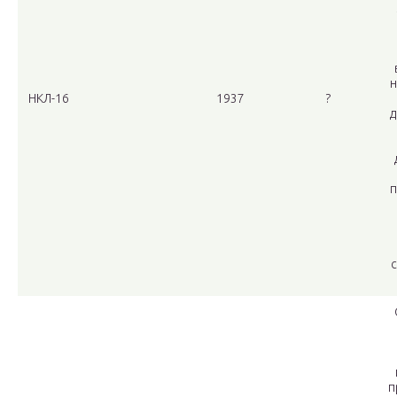
н
НКЛ-16
1937
?
д
п
п