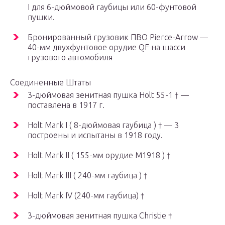
I для 6-дюймовой гаубицы или 60-фунтовой
пушки.
Бронированный грузовик ПВО
Pierce-Arrow
—
40-мм двухфунтовое орудие QF на шасси
грузового автомобиля
Соединенные Штаты
3-дюймовая зенитная пушка Holt 55-1 † —
поставлена ​​в 1917 г.
Holt Mark I ( 8-дюймовая гаубица ) † — 3
построены и испытаны в 1918 году.
Holt Mark II ( 155-мм орудие M1918 ) †
Holt Mark III ( 240-мм гаубица ) †
Holt Mark IV (240-мм гаубица) †
3-дюймовая зенитная пушка Christie †