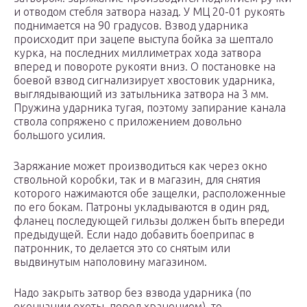
и отводом стебля затвора назад. У МЦ 20-01 рукоять
поднимается на 90 градусов. Взвод ударника
происходит при зацепе выступа бойка за шептало
курка, на последних миллиметрах хода затвора
вперед и повороте рукояти вниз. О постановке на
боевой взвод сигнализирует хвостовик ударника,
выглядывающий из затыльника затвора на 3 мм.
Пружина ударника тугая, поэтому запирание канала
ствола сопряжено с приложением довольно
большого усилия.
Заряжание может производиться как через окно
ствольной коробки, так и в магазин, для снятия
которого нажимаются обе защелки, расположенные
по его бокам. Патроны укладываются в один ряд,
фланец последующей гильзы должен быть впереди
предыдущей. Если надо добавить боеприпас в
патронник, то делается это со снятым или
выдвинутым наполовину магазином.
Надо закрыть затвор без взвода ударника (по
окончании охоты, перед хранением), то,