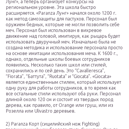
Лунг», а теперь организует конкурсы на
региональном уровне. Эта школа быстро
расширяется. «Paranza Лунг» начался около 1200 г.
как метод самозащиты для пастухов. Персонал был
оружием бедных, которые не могли позволить себе
меч. Персонал был использован в вихревое
движение над головой, имитируя, как рыцарь будет
использовать двуручный меч. Изначально была не
создана методика и использование персонала просто
на основе имитации использования меча. К 1600 г.,
однако, отдельные школы боевых сотрудников
появились. Несколько таких школ или стилей,
сохранились и по сей день. Это “Cavalleresca”,
“Fiorata”, “Баттута”, “Ruotata” и “Giocata”. «Giocata»
является единственным стилем, который использует
одну руку для работы сотрудников, в то время как
все остальные стили используют оба руки. Персонал
длиной около 120 см и состоит из твердых пород
дерева, как правило, от Orange или груш, или из
Розелла или Ulivastro деревьев.
2) Paranza Корт (сицилийский нож Fighting)