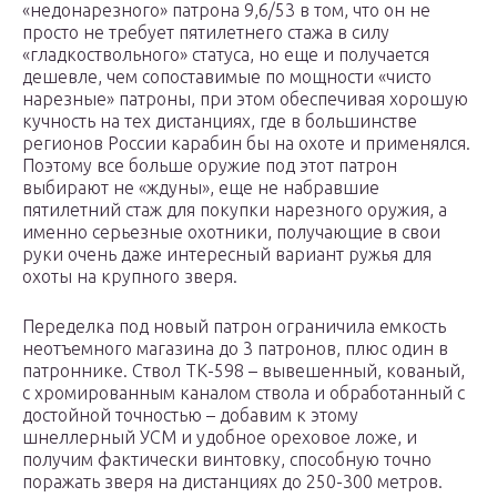
«недонарезного» патрона 9,6/53 в том, что он не
просто не требует пятилетнего стажа в силу
«гладкоствольного» статуса, но еще и получается
дешевле, чем сопоставимые по мощности «чисто
нарезные» патроны, при этом обеспечивая хорошую
кучность на тех дистанциях, где в большинстве
регионов России карабин бы на охоте и применялся.
Поэтому все больше оружие под этот патрон
выбирают не «ждуны», еще не набравшие
пятилетний стаж для покупки нарезного оружия, а
именно серьезные охотники, получающие в свои
руки очень даже интересный вариант ружья для
охоты на крупного зверя.
Переделка под новый патрон ограничила емкость
неотъемного магазина до 3 патронов, плюс один в
патроннике. Ствол ТК-598 – вывешенный, кованый,
с хромированным каналом ствола и обработанный с
достойной точностью – добавим к этому
шнеллерный УСМ и удобное ореховое ложе, и
получим фактически винтовку, способную точно
поражать зверя на дистанциях до 250-300 метров.