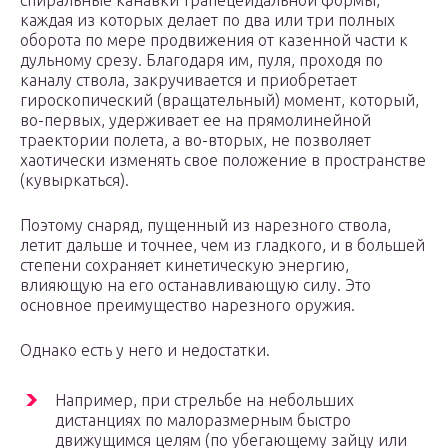
спиральные канавки трапецеидальной формы,
каждая из которых делает по два или три полных
оборота по мере продвижения от казенной части к
дульному срезу. Благодаря им, пуля, проходя по
каналу ствола, закручивается и приобретает
гироскопический (вращательный) момент, который,
во-первых, удерживает ее на прямолинейной
траектории полета, а во-вторых, не позволяет
хаотически изменять свое положение в пространстве
(кувыркаться).
Поэтому снаряд, пущенный из нарезного ствола,
летит дальше и точнее, чем из гладкого, и в большей
степени сохраняет кинетическую энергию,
влияющую на его останавливающую силу. Это
основное преимущество нарезного оружия.
Однако есть у него и недостатки.
Например, при стрельбе на небольших
дистанциях по малоразмерным быстро
движущимся целям (по убегающему зайцу или