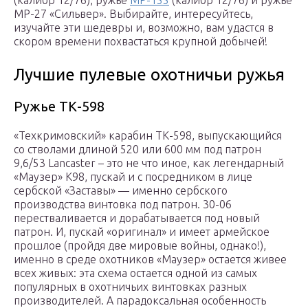
(калибр 12/76), ружьё
MP-155
(калибр 12/76) и ружьё
МР-27 «Сильвер». Выбирайте, интересуйтесь,
изучайте эти шедевры и, возможно, вам удастся в
скором времени похвастаться крупной добычей!
Лучшие пулевые охотничьи ружья
Ружье ТК-598
«Техкримовский» карабин ТК-598, выпускающийся
со стволами длиной 520 или 600 мм под патрон
9,6/53 Lancaster – это не что иное, как легендарный
«Маузер» K98, пускай и с посредником в лице
сербской «Заставы» — именно сербского
производства винтовка под патрон. 30-06
перестваливается и дорабатывается под новый
патрон. И, пускай «оригинал» и имеет армейское
прошлое (пройдя две мировые войны, однако!),
именно в среде охотников «Маузер» остается живее
всех живых: эта схема остается одной из самых
популярных в охотничьих винтовках разных
производителей. А парадоксальная особенность