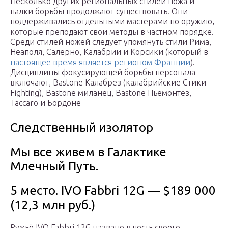
Несколько других региональных стилей ножа и
палки борьбы продолжают существовать. Они
поддерживались отдельными мастерами по оружию,
которые преподают свои методы в частном порядке.
Среди стилей ножей следует упомянуть стили Рима,
Неаполя, Салерно, Калабрии и Корсики (который в
настоящее время является регионом Франции
).
Дисциплины фокусирующей борьбы персонала
включают, Bastone Калабрез (калабрийские Стики
Fighting), Bastone миланец, Bastone Пьемонтез,
Taccaro и Бордоне
Следственный изолятор
Мы все живем в Галактике
Млечный Путь.
5 место. ІVO Fabbri 12G — $189 000
(12,3 млн руб.)
Ружьё ІVO Fabbri 12G названо в честь своего