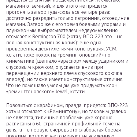
магазин отъемный, и для этого не придется
прогонять затвор туда-сюда все четыре раза:
достаточно разрядить только патронник, отсоединив
магазин. Затвор же с его тремя боевыми упорами и
плунжерным выбрасывателем недвусмысленно
отсылает к Remington 700 (хотя у ВПО-223 это – не
полная конструктивная копия): еще одна
проверенная десятилетиями конструкция. УСМ,
кстати, тоже похож на «ремингтоновский» по
кинематике (шептало «враспор» между ударником и
спусковым крючком, опускается вниз при
перемещении верхнего плеча спускового крючка
вперед), но также имеет конструктивные отличия.
Что не помешало умельцам уже придумать клон
«ремингтоновского» Jewel, кстати.
Повозиться с карабином, правда, придется: ВПО-223
хоть и отсылает к «Ремингтону», но таковым далеко
не является, типичные проблемы уже хорошо
расписаны в 60-страничной профильной теме на
guns.ru – в первую очередь это слабоватая боевая
пружина, которую часто меняют на усиленную.