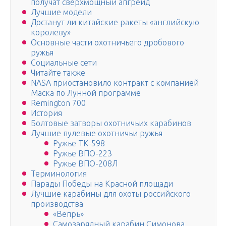
получат сверхмощный апгрейд
Лучшие модели
Достанут ли китайские ракеты «английскую
королеву»
Основные части охотничьего дробового
ружья
Социальные сети
Читайте также
NASA приостановило контракт с компанией
Маска по Лунной программе
Remington 700
История
Болтовые затворы охотничьих карабинов
Лучшие пулевые охотничьи ружья
Ружье ТК-598
Ружье ВПО-223
Ружье ВПО-208Л
Терминология
Парады Победы на Красной площади
Лучшие карабины для охоты российского
производства
«Вепрь»
Самозарядный карабин Симонова