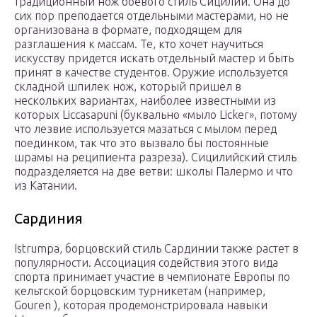
традиционный нож боевого стиль Сицилии. Она до
сих пор преподается отдельными мастерами, но не
организована в формате, подходящем для
разглашения к массам. Те, кто хочет научиться
искусству придется искать отдельный мастер и быть
принят в качестве студентов. Оружие используется
складной шпилек нож, который пришел в
нескольких вариантах, наиболее известными из
которых Liccasapuni (буквально «мыло Licker», потому
что лезвие используется мазаться с мылом перед
поединком, так что это вызвало бы постоянные
шрамы на реципиента разреза). Сицилийский стиль
подразделяется на две ветви: школы Палермо и что
из Катании.
Сардиния
Istrumpa, борцовский стиль Сардинии также растет в
популярности. Ассоциация содействия этого вида
спорта принимает участие в чемпионате Европы по
кельтской борцовским турникетам (например,
Gouren ), которая продемонстрировала навыки