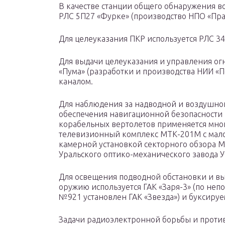
В качестве станции общего обнаружения в
РЛС 5П27 «Фурке» (производство НПО «Пра
Для целеуказания ПКР используется РЛС 3
Для выдачи целеуказания и управления ог
«Пума» (разработки и производства НИИ «
каналом.
Для наблюдения за надводной и воздушной
обеспечения навигационной безопасности и
корабельных вертолетов применяется мн
телевизионный комплекс МТК-201М с мал
камерной установкой секторного обзора М
Уральского оптико-механического завода 
Для освещения подводной обстановки и в
оружию используется ГАК «Заря-3» (по не
№921 установлен ГАК «Звезда») и буксируе
Задачи радиоэлектронной борьбы и проти