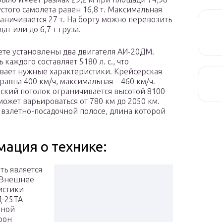
устого самолета равен 16,8 т. Максимальная
раничивается 27 т. На борту можно перевозить
дат или до 6,7 т груза.
ете установлены два двигателя АИ-20ДМ.
каждого составляет 5180 л. с., что
вает нужные характеристики. Крейсерская
равна 400 км/ч, максимальная – 460 км/ч.
ский потолок ограничивается высотой 8100
может варьироваться от 780 км до 2050 км.
 взлетно-посадочной полосе, длина которой
ация о технике:
ть является
 Внешнее
истики
Д-25ТА
чной
рон