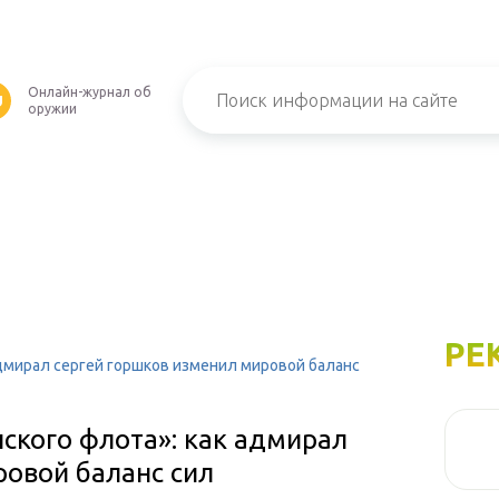
Онлайн-журнал об
U
оружии
РЕ
адмирал сергей горшков изменил мировой баланс
нского флота»: как адмирал
ровой баланс сил