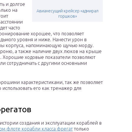
ть и долгое
олько на
Авианесущий крейсер «адмирал
тоит
горшков»
расстоянии
дет часто
ронирование хорошее, что позволяет
дьмого уровня и ниже. Нанести урон в
рмы корпуса, напоминающую щучью морду.
роню, а также наличие двух люков на крыше
н. Хорошие ходовые показатели позволяют
или сотрудничать с другими основными
 хорошими характеристиками, так же позволяет
 использовать его как тренажер для
фрегатов
 истории создания и эксплуатации кораблей в
ом флоте корабли класса фрегат
только