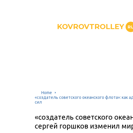
KOVROVTROLLEY
R
Home
«создатель советского океанского флота»: как 
сил
«создатель советского океа
сергей горшков изменил ми