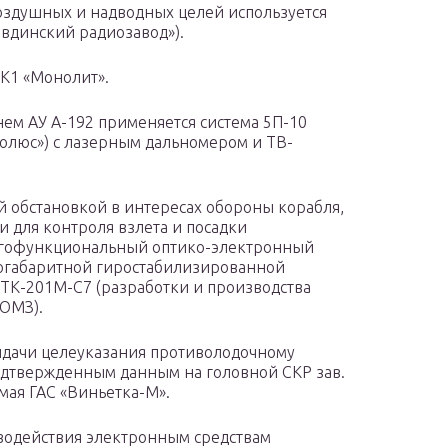
оздушных и надводных целей используется
вдинский радиозавод»).
4К1 «Монолит».
нем АУ А-192 применяется система 5П-10
Полюс») с лазерным дальномером и ТВ-
 обстановкой в интересах обороны корабля,
 для контроля взлета и посадки
огофункциональный оптико-электронный
огабаритной гиростабилизированной
ТК-201М-С7 (разработки и производства
УОМЗ).
ыдачи целеуказания противолодочному
подтвержденным данным на головной СКР зав.
мая ГАС «Виньетка-М».
водействия электронным средствам