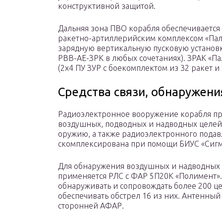
конструктивной защитой.
Дальняя зона ПВО корабля обеспечивается
ракетно-артиллерийским комплексом «Пала
зарядную вертикальную пусковую установку
РВВ-АЕ-ЗРК в любых сочетаниях). ЗРАК «П
(2х4 ПУ ЗУР с боекомплектом из 32 ракет и
Средства связи, обнаружени
Радиоэлектронное вооружение корабля пр
воздушных, подводных и надводных целей
оружию, а также радиоэлектронного подав
скомплексирована при помощи БИУС «Сигм
Для обнаружения воздушных и надводных ц
применяется РЛС с ФАР 5П20К «Полимент». 
обнаруживать и сопровождать более 200 ц
обеспечивать обстрел 16 из них. Антенный
сторонней АФАР.