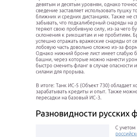
девятым и десятым уровням, однако точнос
сведение заставляет использовать пушку т
ближних и средних дистанциях. Также не с
забывать, что подкалиберный снаряды на 
теряют свою пробивную силу, из-за чего бу
склонения к рикошетам и не пробитиям. Б
успешно отражать вражеские снаряды от се
лобовую часть довольно сложно из-за фо
Однако нижний броне лист имеет слабую б
башни, через которые можно нанести уро
быстро сменить фланг в случае опасности 
силами для прорыва.
В итоге: Танк ИС-5 (Объект 730) обладает
зарабатывать кредиты и опыт. Также можно
пересадки на базовый ИС-3.
Разновидности русских 
С учетом
российск