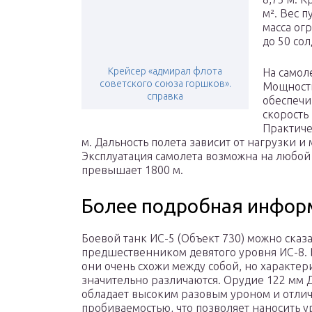
м². Вес п
масса ог
до 50 сол
Крейсер «адмирал флота
На самол
советского союза горшков».
Мощность 
справка
обеспечи
скорость 
Практиче
м. Дальность полета зависит от нагрузки и 
Эксплуатация самолета возможна на любой
превышает 1800 м.
Более подробная информ
Боевой танк ИС-5 (Объект 730) можно сказа
предшественником девятого уровня ИС-8.
они очень схожи между собой, но характер
значительно различаются. Орудие 122 мм 
обладает высоким разовым уроном и отли
пробиваемостью, что позволяет наносить у