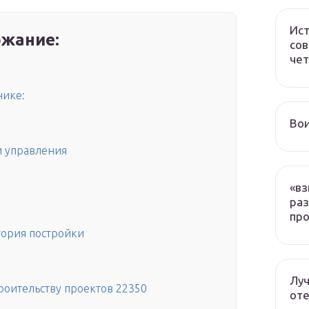
Ист
жание:
сов
чет
нике:
Вои
и управления
«вз
раз
про
тория постройки
Луч
роительству проектов 22350
оте