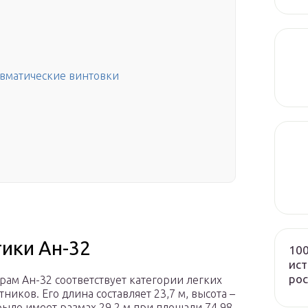
вматические винтовки
тики Ан-32
100
ист
рос
рам Ан-32 соответствует категории легких
ников. Его длина составляет 23,7 м, высота –
Крыло имеет размах 29,2 м при площади 74,98