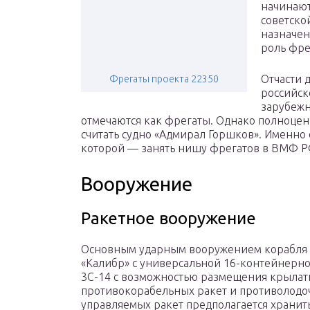
начинают
советско
назначен
роль фре
Отчасти 
Фрегаты проекта 22350
российск
зарубежн
отмечаются как фрегаты. Однако полноцен
считать судно «Адмирал Горшков». Именно 
которой — занять нишу фрегатов в ВМФ Р
Вооружение
Ракетное вооружение
Основным ударным вооружением корабля п
«Калибр» с универсальной 16-контейнерно
3С-14 с возможностью размещения крылаты
противокорабельных ракет и противолодоч
управляемых ракет предполагается хранить