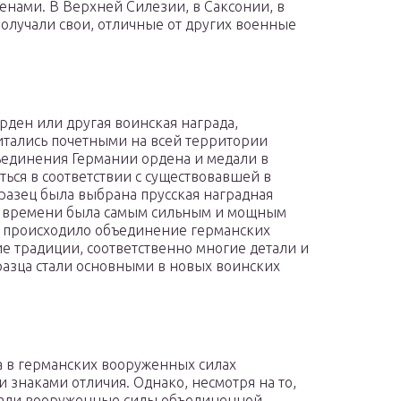
енами. В Верхней Силезии, в Саксонии, в
олучали свои, отличные от других военные
рден или другая воинская награда,
итались почетными на всей территории
бъединения Германии ордена и медали в
ься в соответствии с существовавшей в
разец была выбрана прусская наградная
ому времени была самым сильным и мощным
и происходило объединение германских
ие традиции, соответственно многие детали и
разца стали основными в новых воинских
а в германских вооруженных силах
знаками отличия. Однако, несмотря на то,
вали вооруженные силы объединенной