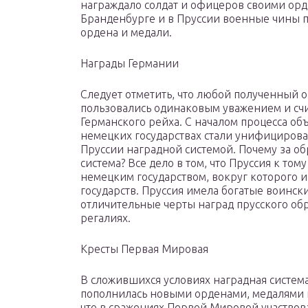
награждало солдат и офицеров своими орд
Бранденбурге и в Пруссии военные чины п
ордена и медали.
Награды Германии
Следует отметить, что любой полученный о
пользовались одинаковым уважением и сч
Германского рейха. С началом процесса о
немецких государствах стали унифицироват
Пруссии наградной системой. Почему за об
система? Все дело в том, что Пруссия к т
немецким государством, вокруг которого 
государств. Пруссия имела богатые воинск
отличительные черты наград прусского об
регалиях.
Кресты Первая Мировая
В сложившихся условиях наградная систем
пополнилась новыми орденами, медалями и 
что в сражениях Первой Мировой участво