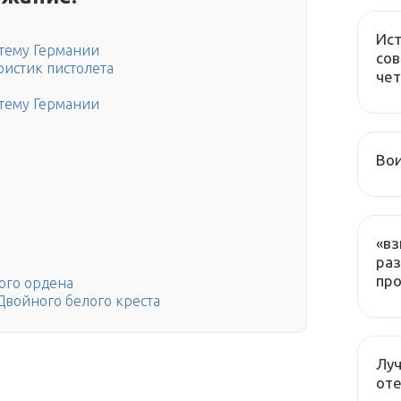
Ист
стему Германии
сов
ристик пистолета
чет
стему Германии
Вои
«вз
раз
про
ого ордена
войного белого креста
Луч
оте