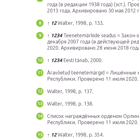
года (в редакции 1938 года) (эст.). П
2013 года. Архивировано 30 мая 2012 г
↑
1
2
Walter, 1998, p. 133.
↑
1
2
3
4
Teenetemärkide seadus = Закон 
декабря 2007 года (в действующей редак
2020. Архивировано 28 июня 2018 года
↑
1
2
3
4
Eesti tänab, 2000.
Äravõetud teenetemärgid = Лишённые н
Республики. Проверено 11 июля 2020.
Walter, 1998, p. 137.
Walter, 1998, p. 138.
Список награждённых орденом Орлиног
Республики. Проверено 11 июля 2020.
↑
1
2
Walter, 1998, p. 354.