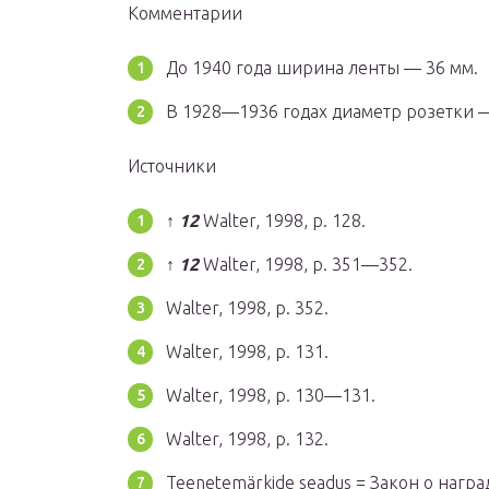
Комментарии
До 1940 года ширина ленты — 36 мм.
В 1928—1936 годах диаметр розетки —
Источники
↑
1
2
Walter, 1998, p. 128.
↑
1
2
Walter, 1998, p. 351—352.
Walter, 1998, p. 352.
Walter, 1998, p. 131.
Walter, 1998, p. 130—131.
Walter, 1998, p. 132.
Teenetemärkide seadus = Закон о награ