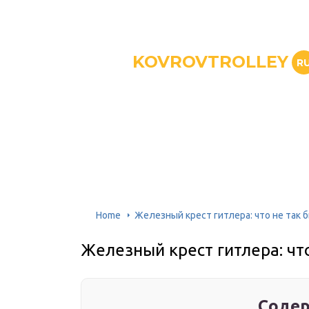
KOVROVTROLLEY
R
Home
Железный крест гитлера: что не так б
Железный крест гитлера: что
Содер