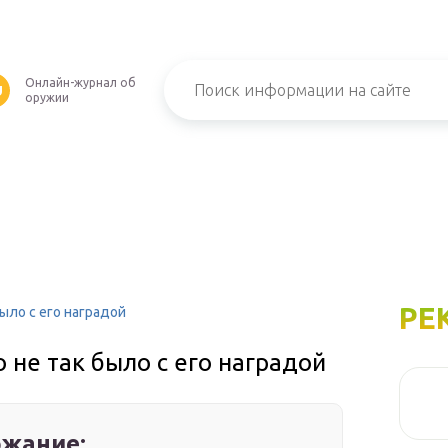
Онлайн-журнал об
U
оружии
РЕ
ыло с его наградой
 не так было с его наградой
жание: