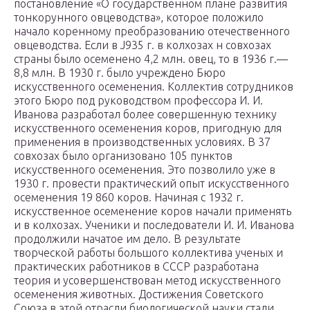
постановление «О государственном плане развития
тонкорунного овцеводства», которое положило
начало коренному преобразованию отечественного
овцеводства. Если в J935 г. в колхозах н совхозах
страны было осеменено 4,2 млн. овец, то в 1936 г.—
8,8 млн. В 1930 г. было учреждено Бюро
искусственного осеменения. Коллектив сотрудников
этого Бюро под руководством профессора И. И.
Иванова разработал более совершенную технику
искусственного осеменения коров, пригодную для
применения в производственных условиях. В 37
совхозах было организовано 105 пунктов
искусственного осеменения. Это позволило уже в
1930 г. провести практический опыт искусственного
осеменения 19 860 коров. Начиная с 1932 г.
искусственное осеменение коров начали применять
и в колхозах. Ученики и последователи И. И. Иванова
продолжили начатое им дело. В результате
творческой работы большого коллектива ученых и
практических работников в СССР разработана
теория и усовершенствован метод искусственного
осеменения животных. Достижения Советского
Союза в этой отрасли биологической науки стали