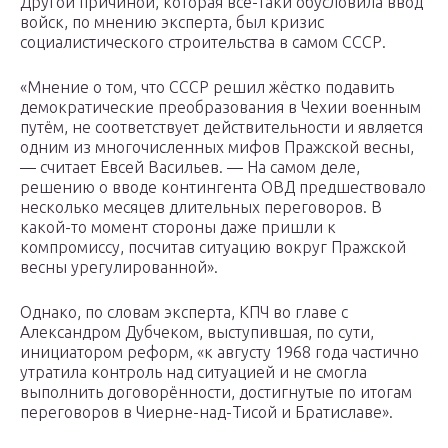
Другой причиной, которая всё-таки обусловила ввод
войск, по мнению эксперта, был кризис
социалистического строительства в самом СССР.
«Мнение о том, что СССР решил жёстко подавить
демократические преобразования в Чехии военным
путём, не соответствует действительности и является
одним из многочисленных мифов Пражской весны,
— считает Евсей Васильев. — На самом деле,
решению о вводе контингента ОВД предшествовало
несколько месяцев длительных переговоров. В
какой-то момент стороны даже пришли к
компромиссу, посчитав ситуацию вокруг Пражской
весны урегулированной».
Однако, по словам эксперта, КПЧ во главе с
Александром Дубчеком, выступившая, по сути,
инициатором реформ, «к августу 1968 года частично
утратила контроль над ситуацией и не смогла
выполнить договорённости, достигнутые по итогам
переговоров в Чиерне-над-Тисой и Братиславе».