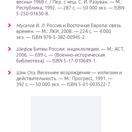
весны» 1968 г. / Пер. с чеш. С. И. Разуван. —
М.
:
Республика, 1992. — 287 с. — 50 000 экз. — ISBN
5-250-01630-8.
Мусатов В. Л.
Россия и Восточная Европа: связь
времен. —
М.
: ЛКИ, 2008. — 224 с. — 4 000
экз. — ISBN 978-5-382-00945-2.
Шефов
Битвы России: энциклопедия. —
М.
: АСТ,
2006. — 699 с. — (Военно-историческая
библиотека). — ISBN 5-17-010649-1.
Шик Ота.
Весеннее возрождение — иллюзии и
действительность. —
М.
: Прогресс, 1991. —
392 с. — 50 000 экз. — ISBN 5-01-003522-7.