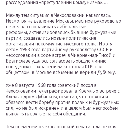
расследования «преступлений коммунизма»….
Между тем ситуация в Чехословакии накалялась.
Несмотря на давление Москвы, местное руководство
не желало сворачивать либеральные
реформы, активизировались бывшие буржуазные
партии, создавались новые политические
организации некоммунистического толка. И хотя
летом 1968 года партийному руководству СССР и
Чехословакии в ходе встреч в Чиерне-над-Тисой и
Братиславе удалось согласовать общую линию
поведения с сохранением контроля КПЧ над
обществом, в Москве всё меньше верили Дубчеку.
Уже 8 августа 1968 года советский посол в
Чехословакии телеграфировал в Кремль о встрече с
Александром Дубчеком, отметив, что тот хотя и
обязался вести борьбу против правых и буржуазных
сил, но не был искренен и в целом был неспособен
выполнять взятые на себя обещания.
Тем временем в чехословацкой печати шла резкая