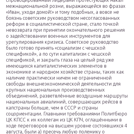
спровоцированный лидерами протестующих накал
межнациональной розни, выражающейся во фразах
«Иван, уходи домой!» и тому подобных, а вовсе не
боязнь советским руководством несогласованных
реформ в социалистической стране, стало точкой
невозврата при принятии окончательного решения
о задействовании военных инструментов для
урегулирования кризиса. Советское руководство
было готово принять «социализм с чешской
спецификой», а по сути капитализм с чешской
спецификой, и закрыть глаза на целый ряд уже
имеющихся капиталистических элементов в
экономике и народном хозяйстве страны, таких как
наличие практически ничем не ограниченной
свободы внешнеэкономической деятельности для
крупных национальных производственных
объединений, разветвлённые воздушные маршруты
национальных авиалиний, совершающих рейсов в
капстраны больше, чем в СССР и страны
соцориентации. Главными требованиями Политбюро
ЦК КПСС к их коллегам из ЦК КПЧ, оглашёнными в
ходе переговоров на высшем уровне состоявшихся 4
августа, были а) пресечь любую полемику о