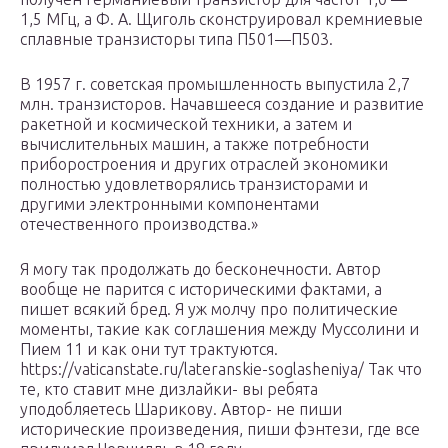
1,5 МГц, а Ф. А. Щиголь сконструировал кремниевые
сплавные транзисторы типа П501—П503.
В 1957 г. советская промышленность выпустила 2,7
млн. транзисторов. Начавшееся создание и развитие
ракетной и космической техники, а затем и
вычислительных машин, а также потребности
приборостроения и других отраслей экономики
полностью удовлетворялись транзисторами и
другими электронными компонентами
отечественного производства.»
Я могу так продолжать до бесконечности. Автор
вообще не парится с историческими фактами, а
пишет всякий бред. Я уж молчу про политические
моменты, такие как соглашения между Муссолини и
Пием 11 и как они тут трактуются.
https://vaticanstate.ru/lateranskie-soglasheniya/ Так что
те, кто ставит мне дизлайки- вы ребята
уподобляетесь Шарикову. Автор- не пиши
исторические произведения, пиши фэнтези, где все