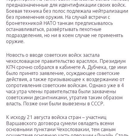
предназначенные для идентификации своих войск.
Боевая техника без полос подлежала нейтрализации
без применения оружия. На случай встречи с
бронетехникой НАТО танкам предписывалось
останавливаться, развёртывать пехотные
подразделения, но ни в коем случае не применять
оружие.
Новость о вводе советских войск застала
чехословацкое правительство врасплох. Президиум
КПЧ срочно собрался в кабинете А. Дубчека, где ими
было принято заявление, осуждающее советские
действия, а также призывающее к воздержанию от
сопротивления советским войскам. Однако уже в 4
часа утра члены правительства были захвачены
советскими десантниками, утратив таким образом
власть. Позже они были вывезены в СССР.
К исходу 21 августа войска стран – участниц
Варшавского договора сумели овладеть всеми
основными пунктами Чехословакии, тем самым
осуществив основную часть операции «Дунай». Столь