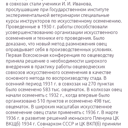
в совхозах стали ученики И. И. Иванова,
прослушавшие при Государственном институте
экспериментальной ветеринарии специальные
курсы инструкторов по искусственному осеменению.
Проведенные в 1930 г. работы способствовали
усовершенствованию организации искусственного
осеменения и техники его проведения. Было
доказано, что новый метод размножения овец
оправдывает себя в производственных условиях.
Первая Всесоюзная конференция по овцеводству
приняла решение о необходимости широкого
внедрения в практику работы овцеводческих
совхозов искусственного осеменения в качестве
основного метода по воспроизводству стада. В
осенний период 1931 г. в совхозах на 270 пунктах
было осеменено 583 тыс. овцематок. В колхозах овец
начали осеменять с 1932 г., когда впервые было
организовано 510 пунктов и осеменено 498 тыс.
овцематок. В широких масштабах искусственное
осеменение овец стали применять с 1936 г. В марте
1936 г. в развитие решений июньского Пленума ЦК
ВКЩб) 1934 г. Совнарком СССР и ЦК ВКП(б) приняли