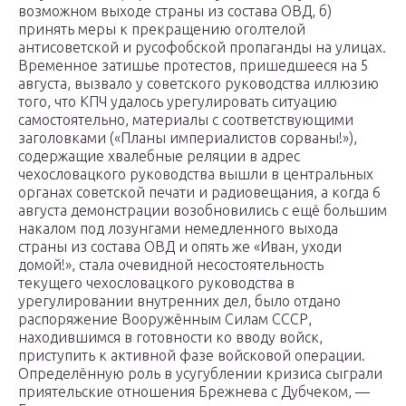
возможном выходе страны из состава ОВД, б)
принять меры к прекращению оголтелой
антисоветской и русофобской пропаганды на улицах.
Временное затишье протестов, пришедшееся на 5
августа, вызвало у советского руководства иллюзию
того, что КПЧ удалось урегулировать ситуацию
самостоятельно, материалы с соответствующими
заголовками («Планы империалистов сорваны!»),
содержащие хвалебные реляции в адрес
чехословацкого руководства вышли в центральных
органах советской печати и радиовещания, а когда 6
августа демонстрации возобновились с ещё большим
накалом под лозунгами немедленного выхода
страны из состава ОВД и опять же «Иван, уходи
домой!», стала очевидной несостоятельность
текущего чехословацкого руководства в
урегулировании внутренних дел, было отдано
распоряжение Вооружённым Силам СССР,
находившимся в готовности ко вводу войск,
приступить к активной фазе войсковой операции.
Определённую роль в усугублении кризиса сыграли
приятельские отношения Брежнева с Дубчеком, —