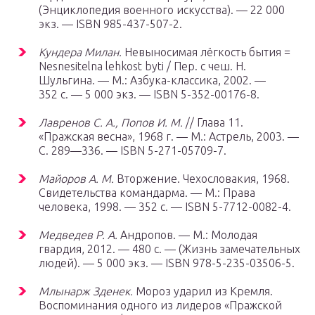
(Энциклопедия военного искусства). — 22 000
экз. — ISBN 985-437-507-2.
Кундера Милан.
Невыносимая лёгкость бытия =
Nesnesitelna lehkost byti / Пер. с чеш. Н.
Шульгина. —
М.
: Азбука-классика, 2002. —
352 с. — 5 000 экз. — ISBN 5-352-00176-8.
Лавренов С. А., Попов И. М.
// Глава 11.
«Пражская весна», 1968 г. —
М.
: Астрель, 2003. —
С. 289—336. — ISBN 5-271-05709-7.
Майоров А. М.
Вторжение. Чехословакия, 1968.
Свидетельства командарма. —
М.
: Права
человека, 1998. — 352 с. — ISBN 5-7712-0082-4.
Медведев Р. А.
Андропов. —
М.
: Молодая
гвардия, 2012. — 480 с. — (Жизнь замечательных
людей). — 5 000 экз. — ISBN 978-5-235-03506-5.
Млынарж Зденек.
Мороз ударил из Кремля.
Воспоминания одного из лидеров «Пражской