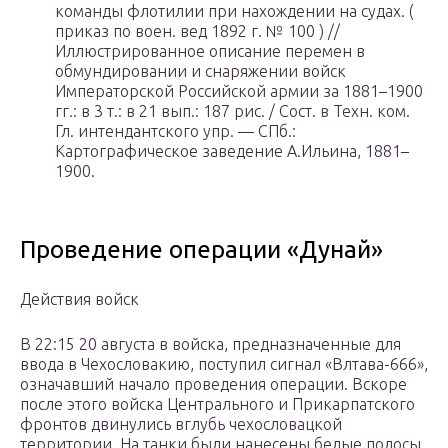
команды флотилии при нахождении на судах. (
приказ по воен. вед 1892 г. № 100 ) //
Иллюстрированное описание перемен в
обмундировании и снаряжении войск
Императорской Российской армии за 1881–1900
гг.: в 3 т.: в 21 вып.: 187 рис. / Сост. в Техн. ком.
Гл. интендантского упр. —
СПб.
:
Картографическое заведение А.Ильина, 1881–
1900.
Проведение операции «Дунай»
Действия войск
В 22:15 20 августа в войска, предназначенные для
ввода в Чехословакию, поступил сигнал «Влтава-666»,
означавший начало проведения операции. Вскоре
после этого войска Центрального и Прикарпатского
фронтов двинулись вглубь чехословацкой
территории. На танки были нанесены белые полосы,