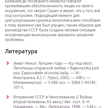
Брежнев до последнего момента говорил
проявлявшим обеспокоенность лицам из своего
окружения, что «верит Саше» и верит, что у того всё
под контролем. Подходящий момент для
урегулирования кризиса политическими способами
к тому времени уже был упущен, таким образом для
руководства СССР была создана патовая ситуация
исключающая выигрышные варианты решения
проблемы.
Литература
Вивег Михал.
Лучшие годы — псу под хвост.
Летописцы отцовской любви = Bajecna leta pod
psa. Zapisovatele otcovsky lasky. —
М.
:
Иностранка, Б.С.Г.-Пресс, 2003. — 448 с. —
(Иллюминатор). — 5 000 экз. — ISBN 5-94145-
107-5.
Вторжение СССР в Чехословакию // Войны
второй половины XX века / Авт.-сост. А. Н.
Гордиенко. —
Мн.
: Литература, 1998. — 544 с. —