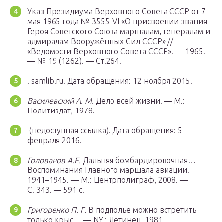
Указ Президиума Верховного Совета СССР от 7
мая 1965 года № 3555-VI «О присвоении звания
Героя Советского Союза маршалам, генералам и
адмиралам Вооружённых Сил СССР» //
«Ведомости Верховного Совета СССР». — 1965.
— № 19 (1262). — Ст.264.
. samlib.ru.
Дата обращения: 12 ноября 2015.
Василевский А. М.
Дело всей жизни. — М.:
Политиздат, 1978.
(недоступная ссылка).
Дата обращения: 5
февраля 2016.
Голованов А.Е.
Дальняя бомбардировочная…
Воспоминания Главного маршала авиации.
1941–1945. —
М.
: Центрполиграф, 2008. —
С. 343. — 591 с.
Григоренко П. Г.
В подполье можно встретить
только крыс… — NY.: Детинец, 1981.