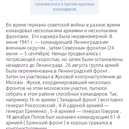
тухачевского и прочих красных
командиров
Во время
германо-советской войны
в разное время
командовал несколькими
армиями
и несколькими
фронтами
. Его карьера была неравномерной. В
июне 1941 г. — командующий
Ленинградским
военным округом
, затем
Северным фронтом
(24
июня — 5 сентября). Немцы продвигались с
потрясающей скоростью, но затем были остановлены
незадолго до
Ленинграда
. 26 августа группа армий
была переименована в
Ленинградский фронт
.
Затем он участвовал в
Жуковой
контрнаступления
до
Москвы
. Жуков, координировавший несколько
фронтов на этом московском участке, пытался
собрать в этом районе способных командиров. Так,
например,
16-ю армию
(
Западный фронт
) возглавил
генерал Рокоссовский
,
4-й ударной армией
—
генерал Еременко
,
5-й армией
—
генерал Говоров
.
18 декабря Попов был назначен командующим
61-й
армией
(
Брянский фронт
) и хорошо сражался в
контрнаступлении.