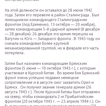
На этой должности он оставался до 28 июня 1942
года. Затем его перевели в район
Сталинграда
. Был
помощником командующего
Сталинградским
фронтом
(под Еременко, 13 октября — 20 ноября),
затем командующим
5-й ударной армией
(8 декабря
— 28 декабря). 26 декабря эта армия перешла на
Ватутин
«s
Юго —
Западного фронта
. В 1943 году он
сначала командовал более крупной
механизированной группой, но в феврале его часть
потерпела
.
Затем был назначен командующим Брянским
фронтом (5 июня — 10 октября 1943 г.), с которым
участвовал в
Курской битве
. Во время боя Брянский
фронт очень успешно подавил немецкое
сопротивление
и
в августе
смог захватить
Орел
и
Брянск
. Он получил звание
генерала армии
(26
августа 1943 г.). После Курской битвы был отправлен
на север, чтобы командовать
2-м Прибалтийским
фронтом
(20 октября 1943 г. — 23 апреля 1944 г.). Он