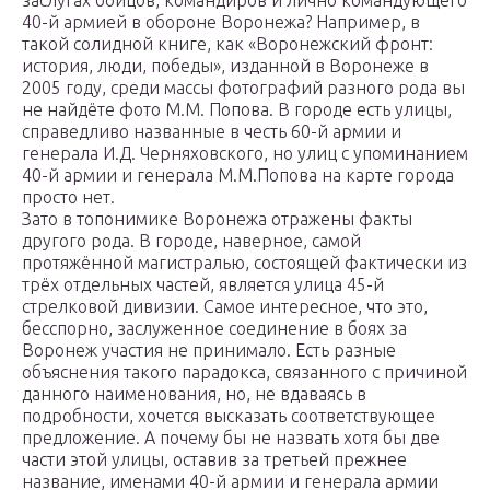
заслугах бойцов, командиров и лично командующего
40-й армией в обороне Воронежа? Например, в
такой солидной книге, как «Воронежский фронт:
история, люди, победы», изданной в Воронеже в
2005 году, среди массы фотографий разного рода вы
не найдёте фото М.М. Попова. В городе есть улицы,
справедливо названные в честь 60-й армии и
генерала И.Д. Черняховского, но улиц с упоминанием
40-й армии и генерала М.М.Попова на карте города
просто нет.
Зато в топонимике Воронежа отражены факты
другого рода. В городе, наверное, самой
протяжённой магистралью, состоящей фактически из
трёх отдельных частей, является улица 45-й
стрелковой дивизии. Самое интересное, что это,
бесспорно, заслуженное соединение в боях за
Воронеж участия не принимало. Есть разные
объяснения такого парадокса, связанного с причиной
данного наименования, но, не вдаваясь в
подробности, хочется высказать соответствующее
предложение. А почему бы не назвать хотя бы две
части этой улицы, оставив за третьей прежнее
название, именами 40-й армии и генерала армии