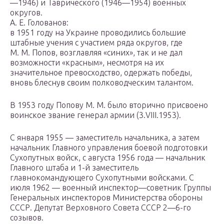
—1946) и Таврического (1946—1954) военных
округов.
А. Е. Голованов:
в 1951 году на Украине проводились большие
штабные учения с участием ряда округов, где
М. М. Попов, возглавляя «синих», так и не дал
возможности «красным», несмотря на их
значительное превосходство, одержать победы,
вновь блеснув своим полководческим талантом.
В 1953 году Попову М. М. было вторично присвоено
воинское звание генерал армии (3.VIII.1953).
С января 1955 — заместитель начальника, а затем
начальник Главного управления боевой подготовки
Сухопутных войск, с августа 1956 года — начальник
Главного штаба и 1-й заместитель
главнокомандующего Сухопутными войсками. С
июля 1962 — военный инспектор—советник Группы
Генеральных инспекторов Министерства обороны
СССР. Депутат Верховного Совета СССР 2—6-го
созывов.