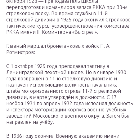
октября 1928 — преподаватель Школы
переподготовки командиров запаса РККА при 33-м
стрелковом полку. Во время службы в 11-й
стрелковой дивизии в 1925 году окончил Стрелково-
тактические курсы усовершенствования комсостава
РККА имени III Коминтерна «Выстрел».
Главный маршал бронетанковых войск П. А.
Ротмистров:
С 1 октября 1929 года преподавал тактику в
Ленинградской пехотной школе. Но в январе 1930
года возвращен в 11-ю стрелковую дивизию и
назначен исполняющим должность начальника
штаба моторизованного отряда 11-й стрелковой
дивизии, в марте утверждён в должности. С 17
ноября 1931 по апрель 1932 года исполнял должность
инспектора моторизации корпуса военно-учебных
заведений Mосковского военного округа. Затем был
направлен на учёбу.
В 1936 году окончил Военную академию имени