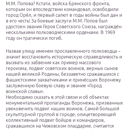
М.М. Попова? Кстати, войска Брянского фронта,
которым он впоследствии командовал, освободили
город Орёл, и первый салют в годы войны был дан и
в его честь! За боевые заслуги М.М. Попов был
удостоен звания Героя Советского Союза, награждён
несколькими полководческими орденами. В 1969
году он трагически погиб.
Назвав улицу именем прославленного полководца –
значит восстановить историческую справедливость и
вызвать из забвения как пример массового
героизма, подвиг советских воинов, верных сынов
нашей великой Родины, беззаветно сражавшихся с
фашистскими захватчиками и принёсших Воронежу
заслуженную боевую славу и звание «Город
воинской славы».
Необходимо сказать в этой связи и об объектах
монументальной пропаганды Воронежа, призванных
увековечить подвиг наших воинов. Самой большой
скульптурной группой в городе, олицетворяющей
коллективный подвиг бойцов и командиров,
сражавшихся на Чижовском плацдарме, считается