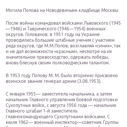
Могила Попова на Новодевичьем кладбище Москвы
После войны командовал войсками Львовского (1945
—1946) и Таврического (1946—1954) военных
округов. Голованов: в 1951 году на Украине
проводились большие штабные учения с участием
ряда округов, где М.М.Попов, возглавляя «синих», так
и не дал возможности «красным», несмотря на их
значительное превосходство, одержать победы,
вновь блеснув своим полководческим талантом.
В 1953 году Попову М. М. было вторично присвоено
воинское звание генерал армии (3.08.1953).
С января 1955— заместитель начальника, а затем
начальник Главного управления боевой подготовки
Сухопутных войск, с августа 1956 года — начальник
Главного штабаи 1-й заместитель
главнокомандующего Сухопутными войсками. С
июля 1962— военный инспектор—советник Группы