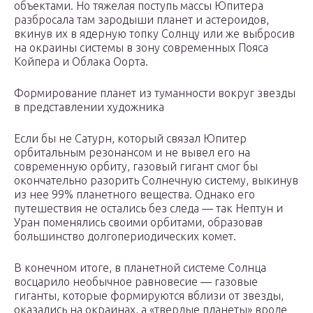
объектами. Но тяжелая поступь массы Юпитера
разбросала там зародыши планет и астероидов,
вкинув их в ядерную топку Солнцу или же выбросив
на окраины системы в зону современных Пояса
Койпера и Облака Оорта.
Формирование планет из туманности вокруг звезды
в представлении художника
Если бы не Сатурн, который связал Юпитер
орбитальным резонансом и не вывел его на
современную орбиту, газовый гигант смог бы
окончательно разорить Солнечную систему, выкинув
из нее 99% планетного вещества. Однако его
путешествия не остались без следа — так Нептун и
Уран поменялись своими орбитами, образовав
большинство долгопериодических комет.
В конечном итоге, в планетной системе Солнца
восцарило необычное равновесие — газовые
гиганты, которые формируются вблизи от звезды,
оказались на окраинах, а «твердые планеты» вроде