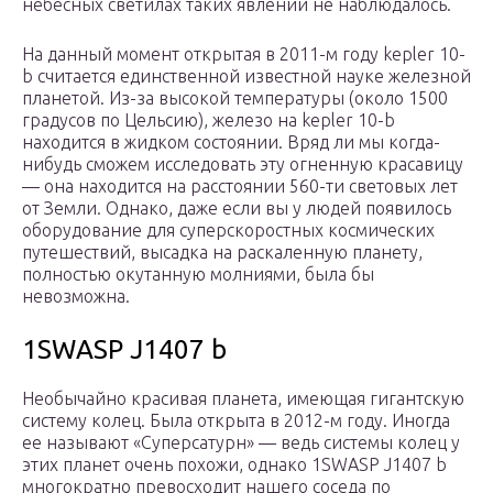
небесных светилах таких явлений не наблюдалось.
На данный момент открытая в 2011-м году kepler 10-
b считается единственной известной науке железной
планетой. Из-за высокой температуры (около 1500
градусов по Цельсию), железо на kepler 10-b
находится в жидком состоянии. Вряд ли мы когда-
нибудь сможем исследовать эту огненную красавицу
— она находится на расстоянии 560-ти световых лет
от Земли. Однако, даже если вы у людей появилось
оборудование для суперскоростных космических
путешествий, высадка на раскаленную планету,
полностью окутанную молниями, была бы
невозможна.
1SWASP J1407 b
Необычайно красивая планета, имеющая гигантскую
систему колец. Была открыта в 2012-м году. Иногда
ее называют «Суперсатурн» — ведь системы колец у
этих планет очень похожи, однако 1SWASP J1407 b
многократно превосходит нашего соседа по