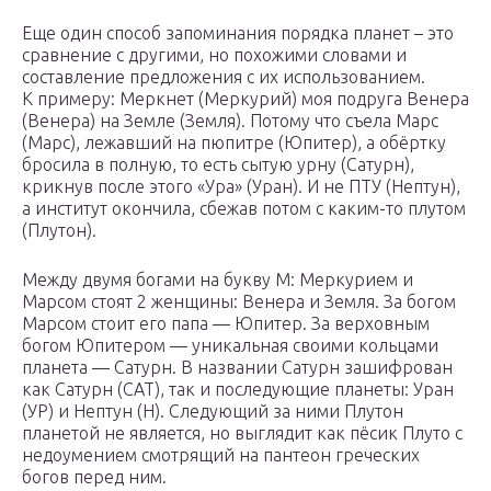
Еще один способ запоминания порядка планет – это
сравнение с другими, но похожими словами и
составление предложения с их использованием.
К примеру: Меркнет (Меркурий) моя подруга Венера
(Венера) на Земле (Земля). Потому что съела Марс
(Марс), лежавший на пюпитре (Юпитер), а обёртку
бросила в полную, то есть сытую урну (Сатурн),
крикнув после этого «Ура» (Уран). И не ПТУ (Нептун),
а институт окончила, сбежав потом с каким-то плутом
(Плутон).
Между двумя богами на букву М: Меркурием и
Марсом стоят 2 женщины: Венера и Земля. За богом
Марсом стоит его папа — Юпитер. За верховным
богом Юпитером — уникальная своими кольцами
планета — Сатурн. В названии Сатурн зашифрован
как Сатурн (САТ), так и последующие планеты: Уран
(УР) и Нептун (Н). Следующий за ними Плутон
планетой не является, но выглядит как пёсик Плуто с
недоумением смотрящий на пантеон греческих
богов перед ним.