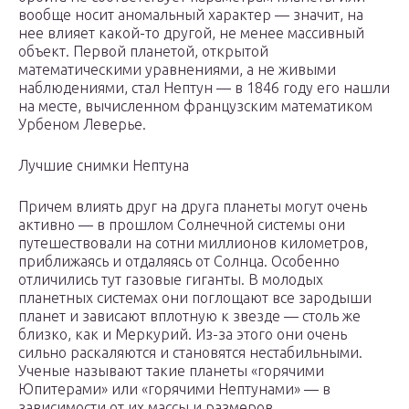
вообще носит аномальный характер — значит, на
нее влияет какой-то другой, не менее массивный
объект. Первой планетой, открытой
математическими уравнениями, а не живыми
наблюдениями, стал Нептун — в 1846 году его нашли
на месте, вычисленном французским математиком
Урбеном Леверье.
Лучшие снимки Нептуна
Причем влиять друг на друга планеты могут очень
активно — в прошлом Солнечной системы они
путешествовали на сотни миллионов километров,
приближаясь и отдаляясь от Солнца. Особенно
отличились тут газовые гиганты. В молодых
планетных системах они поглощают все зародыши
планет и зависают вплотную к звезде — столь же
близко, как и Меркурий. Из-за этого они очень
сильно раскаляются и становятся нестабильными.
Ученые называют такие планеты «горячими
Юпитерами» или «горячими Нептунами» — в
зависимости от их массы и размеров.