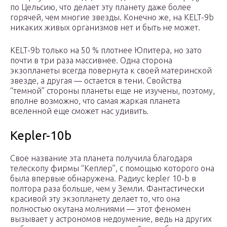
по Цельсию, что делает эту планету даже более
горячей, чем многие звезды. Конечно же, на KELT-9b
никаких живых организмов нет и быть не может.
KELT-9b только на 50 % плотнее Юпитера, но зато
почти в три раза массивнее. Одна сторона
экзопланеты всегда повернута к своей материнской
звезде, а другая — остается в тени. Свойства
“темной” стороны планеты еще не изучены, поэтому,
вполне возможно, что самая жаркая планета
вселенной еще сможет нас удивить.
Kepler-10b
Свое название эта планета получила благодаря
телескопу фирмы “Кеплер”, с помощью которого она
была впервые обнаружена. Радиус kepler 10-b в
полтора раза больше, чем у Земли. Фантастически
красивой эту экзопланету делает то, что она
полностью окутана молниями — этот феномен
вызывает у астрономов недоумение, ведь на других