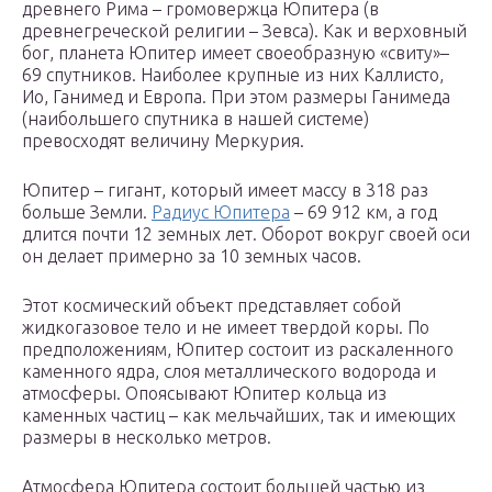
древнего Рима – громовержца Юпитера (в
древнегреческой религии – Зевса). Как и верховный
бог, планета Юпитер имеет своеобразную «свиту»–
69 спутников. Наиболее крупные из них Каллисто,
Ио, Ганимед и Европа. При этом размеры Ганимеда
(наибольшего спутника в нашей системе)
превосходят величину Меркурия.
Юпитер – гигант, который имеет массу в 318 раз
больше Земли.
Радиус Юпитера
– 69 912 км, а год
длится почти 12 земных лет. Оборот вокруг своей оси
он делает примерно за 10 земных часов.
Этот космический объект представляет собой
жидкогазовое тело и не имеет твердой коры. По
предположениям, Юпитер состоит из раскаленного
каменного ядра, слоя металлического водорода и
атмосферы. Опоясывают Юпитер кольца из
каменных частиц – как мельчайших, так и имеющих
размеры в несколько метров.
Атмосфера Юпитера состоит большей частью из