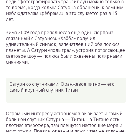
ведь сфотографировать транзит лун можно только в
то время, когда кольца Сатурна обращены к земным
наблюдателям «рёбрами», а это случается раз в 15
лет.
Зима 2009 года преподнесла ещё один сюрприз,
связанный с Сатурном. «Хаббл» получил
удивительный снимок, запечатлевший оба полюса
планеты. А Сатурн «подыграл», устроив потрясающее
световое шоу — полюса были охвачены полярными
сияниями.
Сатурн со спутниками. Оранжевое пятно — его
самый крупный спутник Титан
Огромный интерес у астрономов вызывает и самый
большой спутник Сатурна — Титан. На Титане есть
плотная атмосфера, там плещутся настоящие моря и
идут дожди. Правда, океаны и дожди там не водяные,