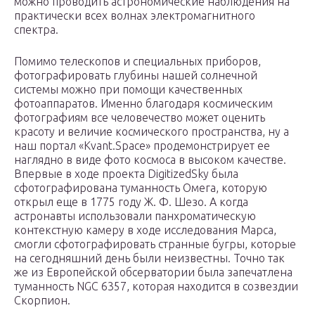
можно проводить астрономические наблюдения на
практически всех волнах электромагнитного
спектра.
Помимо телескопов и специальных приборов,
фотографировать глубины нашей солнечной
системы можно при помощи качественных
фотоаппаратов. Именно благодаря космическим
фотографиям все человечество может оценить
красоту и величие космического пространства, ну а
наш портал «Kvant.Space» продемонстрирует ее
наглядно в виде фото космоса в высоком качестве.
Впервые в ходе проекта DigitizedSky была
сфотографирована туманность Омега, которую
открыл еще в 1775 году Ж. Ф. Шезо. А когда
астронавты использовали панхроматическую
контекстную камеру в ходе исследования Марса,
смогли сфотографировать странные бугры, которые
на сегодняшний день были неизвестны. Точно так
же из Европейской обсерватории была запечатлена
туманность NGC 6357, которая находится в созвездии
Скорпион.