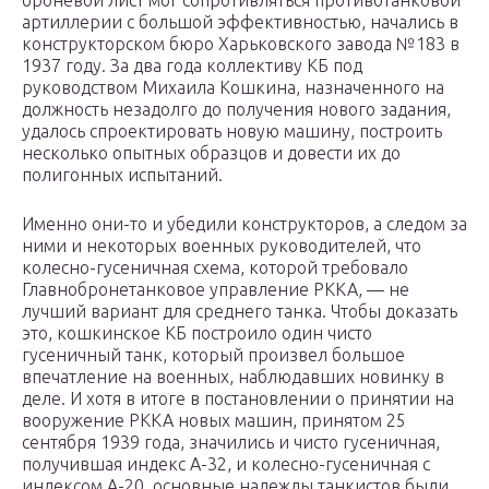
броневой лист мог сопротивляться противотанковой
артиллерии с большой эффективностью, начались в
конструкторском бюро Харьковского завода №183 в
1937 году. За два года коллективу КБ под
руководством Михаила Кошкина, назначенного на
должность незадолго до получения нового задания,
удалось спроектировать новую машину, построить
несколько опытных образцов и довести их до
полигонных испытаний.
Именно они-то и убедили конструкторов, а следом за
ними и некоторых военных руководителей, что
колесно-гусеничная схема, которой требовало
Главнобронетанковое управление РККА, — не
лучший вариант для среднего танка. Чтобы доказать
это, кошкинское КБ построило один чисто
гусеничный танк, который произвел большое
впечатление на военных, наблюдавших новинку в
деле. И хотя в итоге в постановлении о принятии на
вооружение РККА новых машин, принятом 25
сентября 1939 года, значились и чисто гусеничная,
получившая индекс А-32, и колесно-гусеничная с
индексом А-20, основные надежды танкистов были