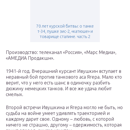
70 лет курской битвы: о танке
т-34, пушке зис-2, «катюше» и
товарище сталине. часть 2
Производство: телеканал «Россия», «Марс Медиа»,
«АМЕДИА Продакшн».
1941-й год. Вчерашний курсант Ивушкин вступает в
неравный бой против танкового аса Ягера. Мало кто
верит, что у него есть шанс в одиночку разбить
дюжину немецких танков. И все же удача любит
смелых.
Второй встречи Ивушкина и Ягера могло не быть, но
судьба на войне умеет удивлять траекторией и
каждому дарит свое. Одному – любовь, с которой
ничего не страшно, другому – одержимость, которая