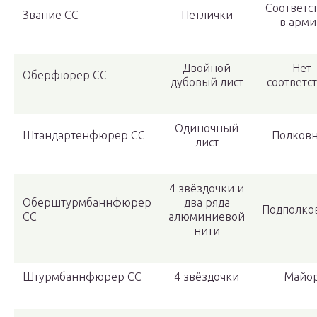
Соответс
Звание СС
Петлички
в арм
Двойной
Нет
Оберфюрер СС
дубовый лист
соответс
Одиночный
Штандартенфюрер СС
Полков
лист
4 звёздочки и
Оберштурмбаннфюрер
два ряда
Подполко
СС
алюминиевой
нити
Штурмбаннфюрер СС
4 звёздочки
Майо