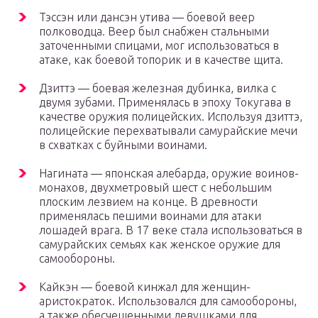
Тэссэн или дансэн утива — боевой веер
полководца. Веер был снабжен стальными
заточенными спицами, мог использоваться в
атаке, как боевой топорик и в качестве щита.
Дзиттэ — боевая железная дубинка, вилка с
двумя зубами. Применялась в эпоху Токугава в
качестве оружия полицейских. Используя дзиттэ,
полицейские перехватывали самурайские мечи
в схватках с буйными воинами.
Нагината — японская алебарда, оружие воинов-
монахов, двухметровый шест с небольшим
плоским лезвием на конце. В древности
применялась пешими воинами для атаки
лошадей врага. В 17 веке стала использоваться в
самурайских семьях как женское оружие для
самообороны.
Кайкэн — боевой кинжал для женщин-
аристократок. Использовался для самообороны,
а также обесчещенными девушками для