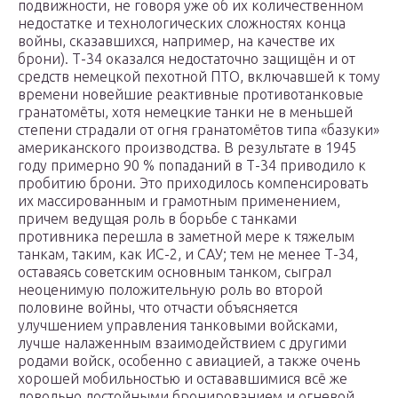
подвижности, не говоря уже об их количественном
недостатке и технологических сложностях конца
войны, сказавшихся, например, на качестве их
брони). Т-34 оказался недостаточно защищён и от
средств немецкой пехотной ПТО, включавшей к тому
времени новейшие реактивные противотанковые
гранатомёты, хотя немецкие танки не в меньшей
степени страдали от огня гранатомётов типа «базуки»
американского производства. В результате в 1945
году примерно 90 % попаданий в Т-34 приводило к
пробитию брони. Это приходилось компенсировать
их массированным и грамотным применением,
причем ведущая роль в борьбе с танками
противника перешла в заметной мере к тяжелым
танкам, таким, как ИС-2, и САУ; тем не менее Т-34,
оставаясь советским основным танком, сыграл
неоценимую положительную роль во второй
половине войны, что отчасти объясняется
улучшением управления танковыми войсками,
лучше налаженным взаимодействием с другими
родами войск, особенно с авиацией, а также очень
хорошей мобильностью и остававшимися всё же
довольно достойными бронированием и огневой