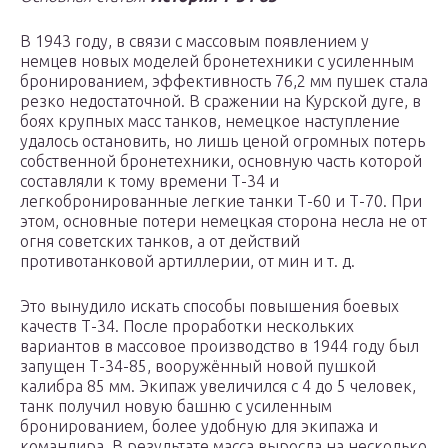
В 1943 году, в связи с массовым появлением у
немцев новых моделей бронетехники с усиленным
бронированием, эффективность 76,2 мм пушек стала
резко недостаточной. В сражении на Курской дуге, в
боях крупных масс танков, немецкое наступление
удалось остановить, но лишь ценой огромных потерь
собственной бронетехники, основную часть которой
составляли к тому времени Т-34 и
легкобронированные легкие танки Т-60 и Т-70. При
этом, основные потери немецкая сторона несла не от
огня советских танков, а от действий
противотанковой артиллерии, от мин и т. д.
Это вынудило искать способы повышения боевых
качеств Т-34. После проработки нескольких
вариантов в массовое производство в 1944 году был
запущен Т-34-85, вооружённый новой пушкой
калибра 85 мм. Экипаж увеличился с 4 до 5 человек,
танк получил новую башню с усиленным
бронированием, более удобную для экипажа и
командира. В результате масса выросла на несколько