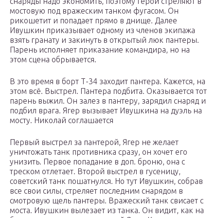
снаряды надо экономить, поэтому герои стреляют в
мостовую под вражеским танком фугасом. Он
рикошетит и попадает прямо в днище. Далее
Ивушкин приказывает одному из членов экипажа
взять гранату и закинуть в открытый люк пантеры.
Парень исполняет приказание командира, но на
этом сцена обрывается.
В это время в борт Т-34 заходит пантера. Кажется, на
этом всё. Выстрел. Пантера подбита. Оказывается тот
парень выжил. Он залез в пантеру, зарядил снаряд и
подбил врага. Ягер вызывает Ивушкина на дуэль на
мосту. Николай соглашается
Первый выстрел за пантерой, Ягер не желает
уничтожать танк противника сразу, он хочет его
унизить. Первое попадание в доп. броню, она с
треском отлетает. Второй выстрел в гусеницу,
советский танк пошатнулся. Но тут Ивушкин, собрав
все свои силы, стреляет последним снарядом в
смотровую щель пантеры. Вражеский танк свисает с
моста. Ивушкин вылезает из танка. Он видит, как на