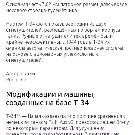
Основная часть 7,62 мм патронов размещалась возле
носового стрелка-пулемётчика
На этом Т-34 фото показывает один из двух
огнетушителей, размещённых по бортам корпуса
танка. Ручные огнетушители тех времён были
крайне неэффективны, с 1944 года в Т-34 их
сменила автоматическая противопожарная система
на основе стационарных углекислотных
огнетушителей.
Автор статьи:
Роев Олег
Модификации и машины,
созданные на базе Т-34
Т-34М — Начал создаваться по причине сравнения с
немецким танком Pz III Ausf.G, превосходившем 34-ку
по некоторым параметрам. Для улучшения
плавности хода разработали новый двигатель, но