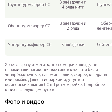
3 звёздочки и
Гауптштурмфюрер СС
Гауптма
4 ряда нити
3 звёздочки и
Обер
Оберштурмфюрер СС
2 ряда
лейтена
Унтерштурмфюрер СС
3 звёздочки
Лейтен
Хочется сразу отметить, что немецкие звезды не
напоминали пятиконечные советские – это были
четырёхконечные, напоминающие, скорее, квадраты
или ромбы. Далее в иерархии идут унтер-
офицерские звания СС в Третьем рейхе. Подробнее
о них в следующем пункте.
Фото и видео