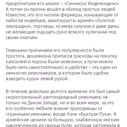
предпочитали его аналог – «Ганнисон Индепенденс».
А потом он прочно вошёл в обиход простых людей.
Известно, что его носили фермеры, изнывающие от
набегов индейцев, авантюристы времён «Золотой
лихорадки», торговцы, хозяева салунов и даже дамы,
не желающие ощущать руки всякого хулиганья под
своим платьем.
Главными причинами его популярности были
простота, дешевизна припасов (расходы на покупку
капсюлей и пороха были невелики, а пули можно
было лить самостоятельно) и удобство – это один из
немногих револьверов, в котором было удобно
взводить курок левой рукой.
В течение довольно долгого времени это был самый
скорострельный шестизарядный револьвер не
только на Диком Западе, но и во всем мире, за что
его особенно любили всякие проходимцы со
странными именами, вроде Хэнк «Быстрая Рука». А
армейские ценили за большую, снабженную мягким
наконечником из свинца пулю, которая застревала в