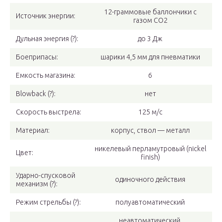
12-граммовые баллончики с
Источник энергии:
газом CO2
Дульная энергия (?):
до 3 Дж
Боеприпасы:
шарики 4,5 мм для пневматики
Емкость магазина:
6
Blowback (?):
нет
Скорость выстрела:
125 м/с
Материал:
корпус, ствол — металл
никелевый перламутровый (nickel
Цвет:
finish)
Ударно-спусковой
одиночного действия
механизм (?):
Режим стрельбы (?):
полуавтоматический
неавтоматический,