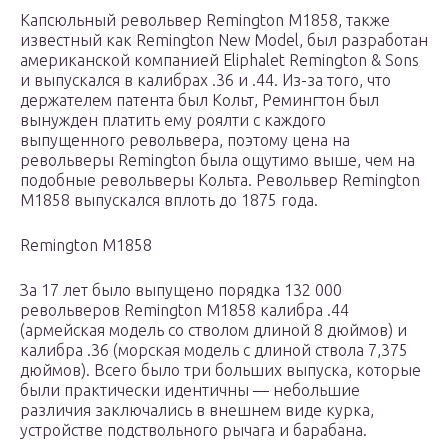
Капсюльный револьвер Remington M1858, также
известный как Remington New Model, был разработан
американской компанией Eliphalet Remington & Sons
и выпускался в калибрах .36 и .44. Из-за того, что
держателем патента был Кольт, Ремингтон был
вынужден платить ему роялти с каждого
выпущенного револьвера, поэтому цена на
револьверы Remington была ощутимо выше, чем на
подобные револьверы Кольта. Револьвер Remington
M1858 выпускался вплоть до 1875 года.
Remington M1858
За 17 лет было выпущено порядка 132 000
револьверов Remington M1858 калибра .44
(армейская модель со стволом длиной 8 дюймов) и
калибра .36 (морская модель с длиной ствола 7,375
дюймов). Всего было три больших выпуска, которые
были практически идентичны — небольшие
различия заключались в внешнем виде курка,
устройстве подствольного рычага и барабана.