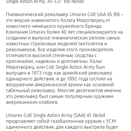
Single Action Army .45-5,5″ BB Nickel:
Пневматический револьвер Umarex Colt SAA 45 BB –
это версия знаменитого Кольта Миротворец от
известного немецкого оружейного бренда.
Компания Umarex более 40 лет специализируется на
создании и выпуске пневматических реплик самых
известных стрелковых моделей пистолетов и
револьверов. Все изделия этого производителя
отличаются высокой степенью сходства с
оригиналом, надежны и долговечны. Кольт
Миротворец, или Colt Single Action Army был
выпущен в 1873 году как армейский револьвер
одинарного действия, и до 1892 года состоял на
вооружении американской армии как основной
табельный револьвер. Многие десятилетия именно
это револьвер был самым популярным оружием
американских ковбоев.
Umarex Colt Single Action Army (SAA) 45 Nickel
представляет собой газобаллонное оружие с УСМ
одиночного действия, для каждого выстрела будет