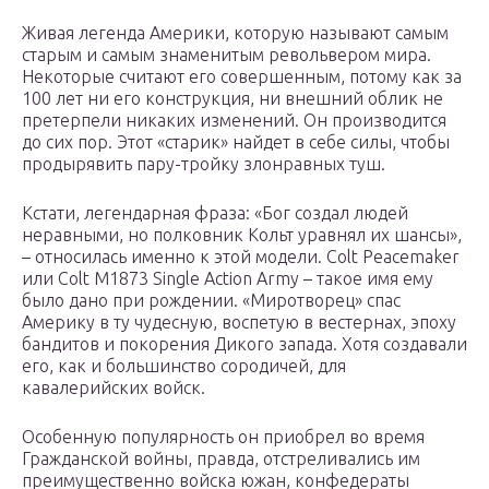
Живая легенда Америки, которую называют самым
старым и самым знаменитым револьвером мира.
Некоторые считают его совершенным, потому как за
100 лет ни его конструкция, ни внешний облик не
претерпели никаких изменений. Он производится
до сих пор. Этот «старик» найдет в себе силы, чтобы
продырявить пару-тройку злонравных туш.
Кстати, легендарная фраза: «Бог создал людей
неравными, но полковник Кольт уравнял их шансы»,
– относилась именно к этой модели. Colt Peacemaker
или Colt M1873 Single Action Army – такое имя ему
было дано при рождении. «Миротворец» спас
Америку в ту чудесную, воспетую в вестернах, эпоху
бандитов и покорения Дикого запада. Хотя создавали
его, как и большинство сородичей, для
кавалерийских войск.
Особенную популярность он приобрел во время
Гражданской войны, правда, отстреливались им
преимущественно войска южан, конфедераты