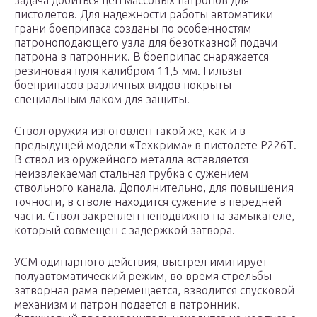
задача добиться цен массовых патронов для
пистолетов. Для надежности работы автоматики
грани боеприпаса созданы по особенностям
патроноподающего узла для безотказной подачи
патрона в патронник. В боеприпас снаряжается
резиновая пуля калибром 11,5 мм. Гильзы
боеприпасов различных видов покрыты
специальным лаком для защиты.
Ствол оружия изготовлен такой же, как и в
предыдущей модели «Техкрима» в пистолете Р226Т.
В ствол из оружейного металла вставляется
неизвлекаемая стальная трубка с сужением
ствольного канала. Дополнительно, для повышения
точности, в стволе находится сужение в передней
части. Ствол закреплен неподвижно на замыкателе,
который совмещен с задержкой затвора.
УСМ одинарного действия, выстрел имитирует
полуавтоматический режим, во время стрельбы
затворная рама перемещается, взводится спусковой
механизм и патрон подается в патронник.