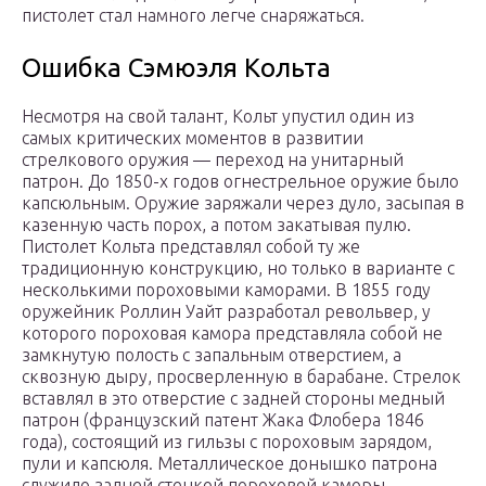
пистолет стал намного легче снаряжаться.
Ошибка Сэмюэля Кольта
Несмотря на свой талант, Кольт упустил один из
самых критических моментов в развитии
стрелкового оружия — переход на унитарный
патрон. До 1850-х годов огнестрельное оружие было
капсюльным. Оружие заряжали через дуло, засыпая в
казенную часть порох, а потом закатывая пулю.
Пистолет Кольта представлял собой ту же
традиционную конструкцию, но только в варианте с
несколькими пороховыми каморами. В 1855 году
оружейник Роллин Уайт разработал револьвер, у
которого пороховая камора представляла собой не
замкнутую полость с запальным отверстием, а
сквозную дыру, просверленную в барабане. Стрелок
вставлял в это отверстие с задней стороны медный
патрон (французский патент Жака Флобера 1846
года), состоящий из гильзы с пороховым зарядом,
пули и капсюля. Металлическое донышко патрона
служило задней стенкой пороховой каморы.