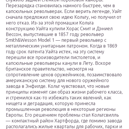
Перезарядка становилась намного быстрее, чем в
капсюльных револьверах. Если верить легенде, Уайт
сначала предложил свою идею Кольту, но получил от
него отказ. Из-за этой промашки Кольта
конструкцию Уайта купили Хорас Смит и Дэниел
Вессон, выпустившие в 1857 году револьвер
Smith&Wesson Model 1 — первый револьвер с
металлическим унитарным патроном. Когда в 1869
году срок патента Уайта истек, на эту систему
перешли все производители пистолетов, и
капсюльные револьверы канули в Лету. Вскоре
британское правительство, несмотря на
сопротивление цехов оружейников, позаимствовало
американскую систему для нового оружейного
завода в Энфилде. Кольт чувствовал, что новые
принципы изменят сам образ жизни рабочего класса,
и стремился как-то избежать таких явлений, как
нищета и деградация, которую принесла
промышленная революция в некоторые регионы
Европы. Его решением проблемы стал Кольтсвилль
— компактный район Хартфорда, где помимо завода
располагались жилые кварталы для рабочих, парки и