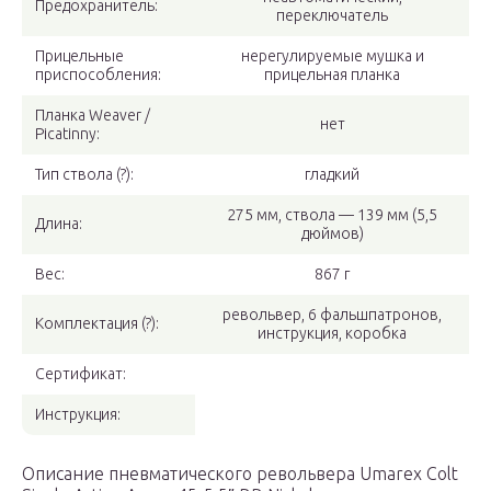
Предохранитель:
переключатель
Прицельные
нерегулируемые мушка и
приспособления:
прицельная планка
Планка Weaver /
нет
Picatinny:
Тип ствола (?):
гладкий
275 мм, ствола — 139 мм (5,5
Длина:
дюймов)
Вес:
867 г
револьвер, 6 фальшпатронов,
Комплектация (?):
инструкция, коробка
Сертификат:
Инструкция:
Описание пневматического револьвера Umarex Colt