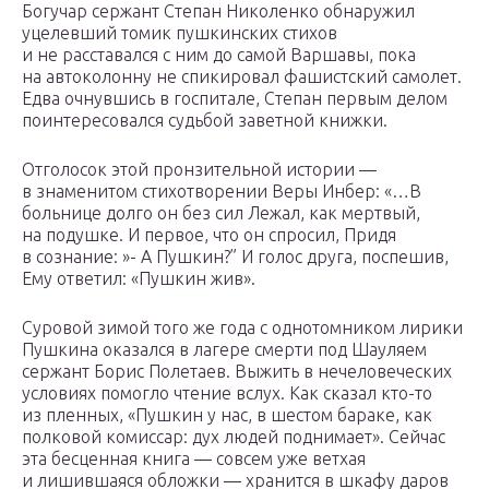
Богучар сержант Степан Николенко обнаружил
уцелевший томик пушкинских стихов
и не расставался с ним до самой Варшавы, пока
на автоколонну не спикировал фашистский самолет.
Едва очнувшись в госпитале, Степан первым делом
поинтересовался судьбой заветной книжки.
Отголосок этой пронзительной истории —
в знаменитом стихотворении Веры Инбер: «…В
больнице долго он без сил Лежал, как мертвый,
на подушке. И первое, что он спросил, Придя
в сознание: »- А Пушкин?” И голос друга, поспешив,
Ему ответил: «Пушкин жив».
Суровой зимой того же года с однотомником лирики
Пушкина оказался в лагере смерти под Шауляем
сержант Борис Полетаев. Выжить в нечеловеческих
условиях помогло чтение вслух. Как сказал кто-то
из пленных, «Пушкин у нас, в шестом бараке, как
полковой комиссар: дух людей поднимает». Сейчас
эта бесценная книга — совсем уже ветхая
и лишившаяся обложки — хранится в шкафу даров