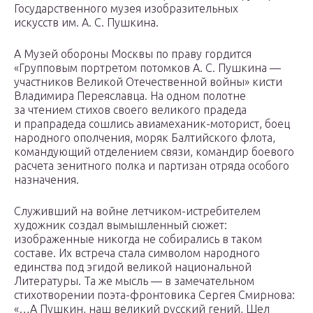
Государственного музея изобразительных
искусств им. А. С. Пушкина.
А Музей обороны Москвы по праву гордится
«Групповым портретом потомков А. С. Пушкина —
участников Великой Отечественной войны» кисти
Владимира Переяславца. На одном полотне
за чтением стихов своего великого прадеда
и прапрадеда сошлись авиамеханик-моторист, боец
народного ополчения, моряк Балтийского флота,
командующий отделением связи, командир боевого
расчета зенитного полка и партизан отряда особого
назначения.
Служивший на войне летчиком-истребителем
художник создал вымышленный сюжет:
изображенные никогда не собирались в таком
составе. Их встреча стала символом народного
единства под эгидой великой национальной
Литературы. Та же мысль — в замечательном
стихотворении поэта-фронтовика Сергея Смирнова:
«…А Пушкин, наш великий русский гений, Шел