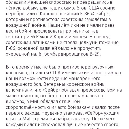
обладали меньшей скоростью и превращались в
лёгкую добычу для наших самолётов. США срочно
перебросили в Корею новейший F-86 «Сейбр»,
который и противостоял советским самолётам в
воздушной войне. Наши лётчики не имели права
вести бой и преследовать противника над
территорией Южной Кореи и морем. Но перед
советскими лётчиками не стояла цель уничтожения
F-86, основной задачей было не пропустить
очередной налёт бомбардировщиков В-29.
В то время у нас не было противоперегрузочных
костюмов, а пилоты США имели такие и это снижало
наши возможности ведения маневренного
воздушного боя. Ветераны корейской войны
вспоминали, что «Сейбр» обладал превосходством на
малых высотах, особенно это выражалось на
виражах, а МиГ обладал отличной
скороподъёмностью и часто бой заканчивался после
первого захода. Неудачно атаковав, «Сейбр» уходил
вниз, а МиГ стремился набрать высоту. После чего,
каждый пилот использовал лучшие качества своего