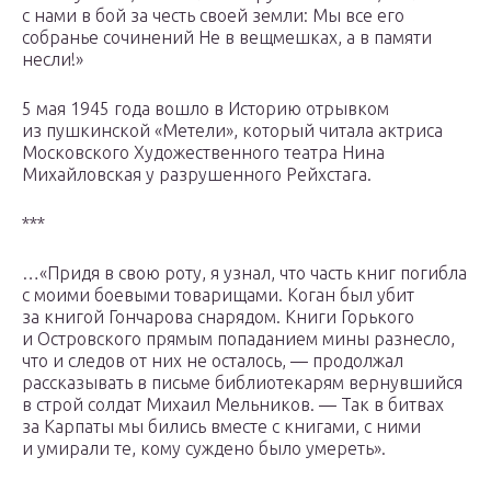
с нами в бой за честь своей земли: Мы все его
собранье сочинений Не в вещмешках, а в памяти
несли!»
5 мая 1945 года вошло в Историю отрывком
из пушкинской «Метели», который читала актриса
Московского Художественного театра Нина
Михайловская у разрушенного Рейхстага.
***
…«Придя в свою роту, я узнал, что часть книг погибла
с моими боевыми товарищами. Коган был убит
за книгой Гончарова снарядом. Книги Горького
и Островского прямым попаданием мины разнесло,
что и следов от них не осталось, — продолжал
рассказывать в письме библиотекарям вернувшийся
в строй солдат Михаил Мельников. — Так в битвах
за Карпаты мы бились вместе с книгами, с ними
и умирали те, кому суждено было умереть».