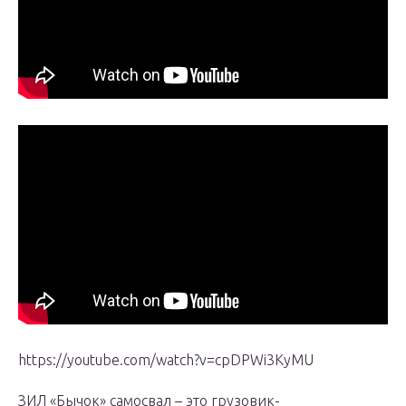
https://youtube.com/watch?v=cpDPWi3KyMU
ЗИЛ «Бычок» самосвал – это грузовик-