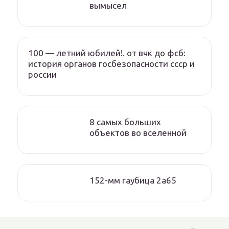
вымысел
100 — летний юбилей!. от вчк до фсб:
история органов госбезопасности ссср и
россии
8 самых больших
объектов во вселенной
152-мм гаубица 2а65