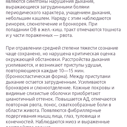
являются симптомы нарушения дыхания,
выражающиеся загрудинными болями
периодического характера, учащением дыхания,
небольшим кашлем. Наряду с этим наблюдаются
ринорея, слюнотечение и бронхорея. При
попадании ОВ в жел.-киш. тракт отмечаются тошнота
и у части пораженных — рвота.
При отравлении средней степени тяжести сознание
чаще сохранено, но нарушена критическая оценка
окружающей обстановки. Расстройства дыхания
усиливаются, и возникают приступы удушья,
повторяющиеся каждые 10—15 мин.
(бронхоспастическая форма). Между приступами
дыхание остается затрудненным. Усиливаются
бронхврея и слюноотделение. Кожные покровы и
видимые слизистые оболочки приобретают
цианотичный оттенок. Повышается АД, отмечаются
повторная рвота, понос, схваткообразные боли в
области живота. Появляются фибриллярные
подергивания мышц лица, глаз, туловища и
конечностей. Наблюдаются миоз и выраженные