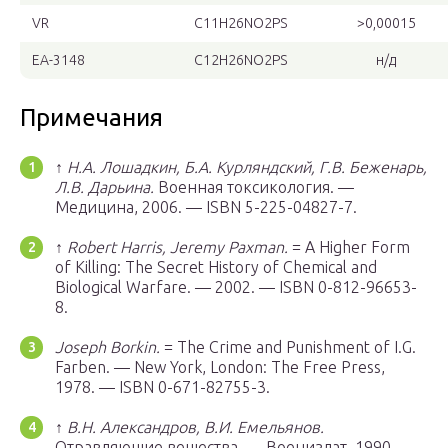
VR
C
11
H
26
NO
2
PS
>0,00015
EA-3148
C
12
H
26
NO
2
PS
н/д
Примечания
↑
Н.А. Лошадкин, Б.А. Курляндский, Г.В. Беженарь,
Л.В. Дарьина.
Военная токсикология. —
Медицина, 2006. — ISBN 5-225-04827-7.
↑
Robert Harris, Jeremy Paxman.
= A Higher Form
of Killing: The Secret History of Chemical and
Biological Warfare. — 2002. — ISBN 0-812-96653-
8.
Joseph Borkin.
= The Crime and Punishment of I.G.
Farben. — New York, London: The Free Press,
1978. — ISBN 0-671-82755-3.
↑
В.Н. Александров, В.И. Емельянов.
Отравляющие вещества. — Воениздат, 1990.