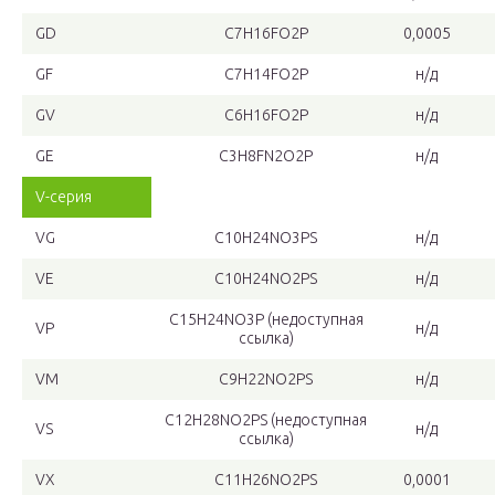
GD
C
7
H
16
FO
2
P
0,0005
GF
C
7
H
14
FO
2
P
н/д
GV
C
6
H
16
FO
2
P
н/д
GE
C
3
H
8
FN
2
O
2
P
н/д
V-серия
VG
C
10
H
24
NO
3
PS
н/д
VE
C
10
H
24
NO
2
PS
н/д
C
15
H
24
NO
3
P (недоступная
VP
н/д
ссылка)
VM
C
9
H
22
NO
2
PS
н/д
C
12
H
28
NO
2
PS (недоступная
VS
н/д
ссылка)
VX
C
11
H
26
NO
2
PS
0,0001