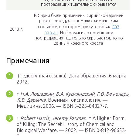
пострадавших тщательно скрывается
В Сирии были применены сирийской армией
ракеты «воздух — земля» с химическим
газ
составом, в котором присутствовал
2013 г.
зарин
. Информация о погибших и
пострадавших тщательно скрывается, но по
данным красного креста
Примечания
(недоступная ссылка).
Дата обращения: 6 марта
2012.
↑
Н.А. Лошадкин, Б.А. Курляндский, Г.В. Беженарь,
Л.В. Дарьина.
Военная токсикология. —
Медицина, 2006. — ISBN 5-225-04827-7.
↑
Robert Harris, Jeremy Paxman.
= A Higher Form
of Killing: The Secret History of Chemical and
Biological Warfare. — 2002. — ISBN 0-812-96653-