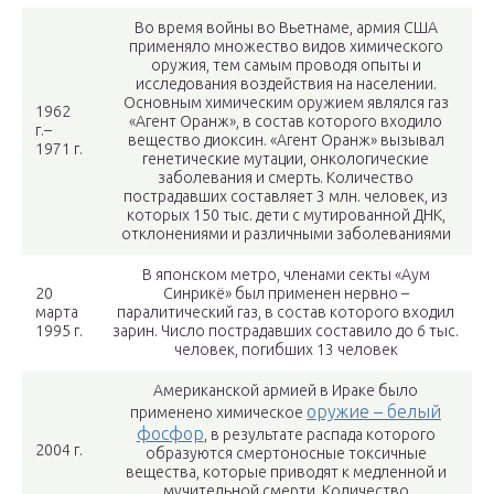
Во время войны во Вьетнаме, армия США
применяло множество видов химического
оружия, тем самым проводя опыты и
исследования воздействия на населении.
Основным химическим оружием являлся газ
1962
«Агент Оранж», в состав которого входило
г.–
вещество диоксин. «Агент Оранж» вызывал
1971 г.
генетические мутации, онкологические
заболевания и смерть. Количество
пострадавших составляет 3 млн. человек, из
которых 150 тыс. дети с мутированной ДНК,
отклонениями и различными заболеваниями
В японском метро, членами секты «Аум
20
Синрикё» был применен нервно –
марта
паралитический газ, в состав которого входил
1995 г.
зарин. Число пострадавших составило до 6 тыс.
человек, погибших 13 человек
Американской армией в Ираке было
оружие – белый
применено химическое
фосфор
, в результате распада которого
2004 г.
образуются смертоносные токсичные
вещества, которые приводят к медленной и
мучительной смерти. Количество