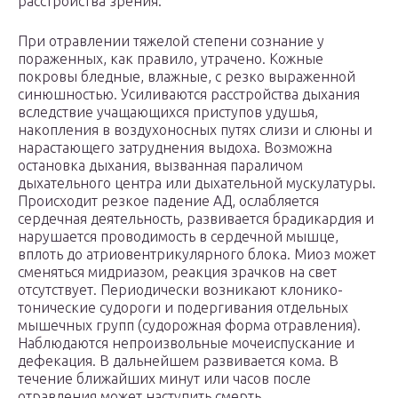
расстройства зрения.
При отравлении тяжелой степени сознание у
пораженных, как правило, утрачено. Кожные
покровы бледные, влажные, с резко выраженной
синюшностью. Усиливаются расстройства дыхания
вследствие учащающихся приступов удушья,
накопления в воздухоносных путях слизи и слюны и
нарастающего затруднения выдоха. Возможна
остановка дыхания, вызванная параличом
дыхательного центра или дыхательной мускулатуры.
Происходит резкое падение АД, ослабляется
сердечная деятельность, развивается брадикардия и
нарушается проводимость в сердечной мышце,
вплоть до атриовентрикулярного блока. Миоз может
сменяться мидриазом, реакция зрачков на свет
отсутствует. Периодически возникают клонико-
тонические судороги и подергивания отдельных
мышечных групп (судорожная форма отравления).
Наблюдаются непроизвольные мочеиспускание и
дефекация. В дальнейшем развивается кома. В
течение ближайших минут или часов после
отравления может наступить смерть.