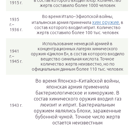
в состав которого входил хлор. Количество
1915 г.
жертв составило более 1000 человек
Во время Итало–Эфиопской войны,
1935
хим оружие
итальянская армия применила
, в
г.–
состав которого входил иприт. Количество
1936 г.
жертв составило более 100 тыс. человек
Использование немецкой армией в
концентрационных лагерях химического
1941
оружия «Циклон Б», в состав которого входило
г.–
вещество синильная кислота. Точное
1945 г.
количество жертв неизвестно, но по
официальным данным более 110 тыс. человек
Во время Японско–Китайской войны,
японская армия применила
бактериологическое и химоружие. В
состав химического оружия входил газ
люизит и иприт. Бактериальным
1943 г.
оружием являлись блохи, зараженные
бубонной чумой. Точное число жертв
остается неизвестным