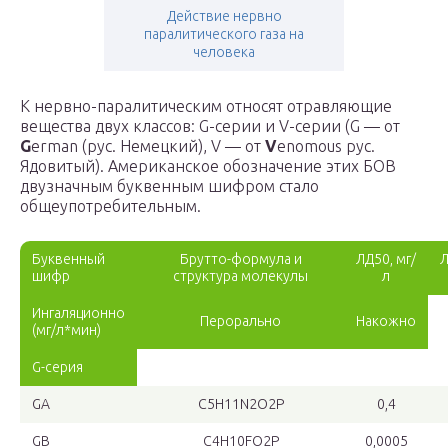
Действие нервно
паралитического газа на
человека
К нервно-паралитическим относят отравляющие
вещества двух классов: G-серии и V-серии (G — от
G
erman (рус. Немецкий), V — от
V
enomous рус.
Ядовитый). Американское обозначение этих БОВ
двузначным буквенным шифром стало
общеупотребительным.
Буквенный
Брутто-формула и
ЛД
50
, мг/
Л
шифр
структура молекулы
л
Ингаляционно
Перорально
Накожно
(мг/л*мин)
G-серия
GA
C
5
H
11
N
2
O
2
P
0,4
GB
C
4
H
10
FO
2
P
0,0005