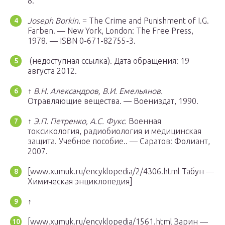
8.
Joseph Borkin.
= The Crime and Punishment of I.G.
Farben. — New York, London: The Free Press,
1978. — ISBN 0-671-82755-3.
(недоступная ссылка).
Дата обращения: 19
августа 2012.
↑
В.Н. Александров, В.И. Емельянов.
Отравляющие вещества. — Воениздат, 1990.
↑
Э.П. Петренко, А.С. Фукс.
Военная
токсикология, радиобиология и медицинская
защита. Учебное пособие.. — Саратов: Фолиант,
2007.
[www.xumuk.ru/encyklopedia/2/4306.html Табун —
Химическая энциклопедия]
↑
[www.xumuk.ru/encyklopedia/1561.html Зарин —