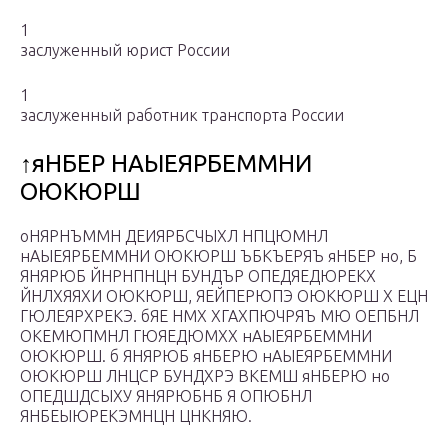
1
заслуженный юрист России
1
заслуженный работник транспорта России
↑яНБЕР НАЫЕЯРБЕММНИ
ОЮКЮРШ
оНЯРНЪММН ДЕИЯРБСЧЫХЛ НПЦЮМНЛ
нАЫЕЯРБЕММНИ ОЮКЮРШ ЪБКЪЕРЯЪ яНБЕР но, Б
ЯНЯРЮБ ЙНРНПНЦН БУНДЪР ОПЕДЯЕДЮРЕКХ
ЙНЛХЯЯХИ ОЮКЮРШ, ЯЕЙПЕРЮПЭ ОЮКЮРШ Х ЕЦН
ГЮЛЕЯРХРЕКЭ. бЯЕ НМХ ХГАХПЮЧРЯЪ МЮ ОЕПБНЛ
ОКЕМЮПМНЛ ГЮЯЕДЮМХХ нАЫЕЯРБЕММНИ
ОЮКЮРШ. б ЯНЯРЮБ яНБЕРЮ нАЫЕЯРБЕММНИ
ОЮКЮРШ ЛНЦСР БУНДХРЭ ВКЕМШ яНБЕРЮ но
ОПЕДШДСЫХУ ЯНЯРЮБНБ Я ОПЮБНЛ
ЯНБЕЫЮРЕКЭМНЦН ЦНКНЯЮ.