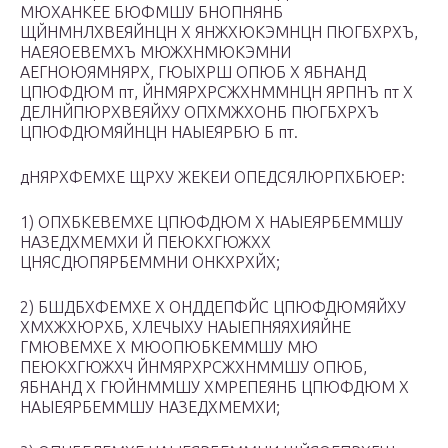
МЮХАНКЕЕ БЮФМШУ БНОПНЯНБ
ЩЙНМНЛХВЕЯЙНЦН Х ЯНЖХЮКЭМНЦН ПЮГБХРХЪ,
НАЕЯОЕВЕМХЪ МЮЖХНМЮКЭМНИ
АЕГНОЮЯМНЯРХ, ГЮЫХРШ ОПЮБ Х ЯБНАНД
ЦПЮФДЮМ пт, ЙНМЯРХРСЖХНММНЦН ЯРПНЪ пт Х
ДЕЛНЙПЮРХВЕЯЙХУ ОПХМЖХОНБ ПЮГБХРХЪ
ЦПЮФДЮМЯЙНЦН НАЫЕЯРБЮ Б пт.
дНЯРХФЕМХЕ ЩРХУ ЖЕКЕИ ОПЕДСЯЛЮРПХБЮЕР:
1) ОПХБКЕВЕМХЕ ЦПЮФДЮМ Х НАЫЕЯРБЕММШУ
НАЗЕДХМЕМХИ Й ПЕЮКХГЮЖХХ
ЦНЯСДЮПЯРБЕММНИ ОНКХРХЙХ;
2) БШДБХФЕМХЕ Х ОНДДЕПФЙС ЦПЮФДЮМЯЙХУ
ХМХЖХЮРХБ, ХЛЕЧЫХУ НАЫЕПНЯЯХИЯЙНЕ
ГМЮВЕМХЕ Х МЮОПЮБКЕММШУ МЮ
ПЕЮКХГЮЖХЧ ЙНМЯРХРСЖХНММШУ ОПЮБ,
ЯБНАНД Х ГЮЙНММШУ ХМРЕПЕЯНБ ЦПЮФДЮМ Х
НАЫЕЯРБЕММШУ НАЗЕДХМЕМХИ;