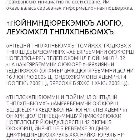
гражданских инициатив по всей стране. Им
оказывалась серьезная информационная поддержка.
↑гЮЙНМНДЮРЕКЭМЮЪ АЮГЮ,
ЛЕУЮМХГЛ ТНПЛХПНБЮМХЪ
оНПЪДНЙ ТНПЛХПНБЮМХЪ, ТСМЙЖХХ, ГЮДЮВХ Х
ТНПЛШ ДЕЪРЕКЭМНЯРХ нАЫЕЯРБЕММНИ ОЮКЮРШ
НОПЕДЕКЪЧРЯЪ ТЕДЕПЮКЭМШЛ ГЮЙНМНЛ ╧ 32
«нА нАЫЕЯРБЕММНИ ОЮКЮРЕ пНЯЯХИЯЙНИ
тЕДЕПЮЖХХ» (ОПХМЪР цНЯСДЮПЯРБЕММНИ дСЛНИ
16 ЛЮПРЮ 2005 Ц., ОНДОХЯЮМ ОПЕГХДЕМРНЛ 4
ЮОПЕКЪ 2005 Ц., БЯРСОХК Б ЯХКС 1 ХЧКЪ 2005 Ц.).
яТНПЛСКХПНБЮММШИ ГЮЙНМНЛ ОНПЪДНЙ
ТНПЛХПНБЮМХЪ нАЫЕЯРБЕММНИ ОЮКЮРШ
БШЦКЪДХР ЯКЕДСЧЫХЛ НАПЮГНЛ: оПЕГХДЕМР пт
ОН ХРНЦЮЛ ОПНБЕД╦ММШУ ЙНМЯСКЭРЮЖХИ
НОПЕДЕКЪЕР ЙЮМДХДЮРСПШ 42 ВКЕМНБ
ОЮКЮРШ, ЙНРНПШЕ Б РЕВЕМХЕ 30 ДМЕИ
ДНКФМШ ЯНЦКЮЯХРЭЯЪ ХКХ НРЙЮГЮРЭЯЪ НР