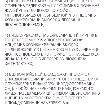
3) ОПНБЕДЕМХЕ НАЫЕЯРБЕММНИ ЩЙЯОЕПРХГШ
ОПНЕЙРНБ ТЕДЕПЮКЭМШУ ГЮЙНМНБ Х ГЮЙНМНБ
ЯСАЗЕЙРНБ тЕДЕПЮЖХХ, Ю РЮЙФЕ
МНПЛЮРХБМШУ ОПЮБНБШУ ЮЙРНБ НПЦЮМНБ
ХЯОНКМХРЕКЭМНИ БКЮЯРХ Х ЛЕЯРМНЦН
ЯЮЛНСОПЮБКЕМХЪ;
4) НЯСЫЕЯРБКЕМХЕ НАЫЕЯРБЕММНЦН ЙНМРПНКЪ
ГЮ ДЕЪРЕКЭМНЯРЭЧ оПЮБХРЕКЭЯРБЮ пт,
НПЦЮМНБ ХЯОНКМХРЕКЭМНИ БКЮЯРХ
(ТЕДЕПЮКЭМШУ Х ПЕЦХНМЮКЭМШУ) Х ЛЕЯРМНЦН
ЯЮЛНСОПЮБКЕМХЪ, Ю РЮЙФЕ ГЮ ЯНАКЧДЕМХЕЛ
ЯБНАНДШ ЯКНБЮ Б ЯПЕДЯРБЮУ ЛЮЯЯНБНИ
ХМТНПЛЮЖХХ;
5) БШПЮАНРЙС ПЕЙНЛЕМДЮЖХИ НПЦЮМЮЛ
ЦНЯСДЮПЯРБЕММНИ БКЮЯРХ ОПХ НОПЕДЕКЕМХХ
ОПХНПХРЕРНБ Б НАКЮЯРХ ЦНЯСДЮПЯРБЕММНИ
ОНДДЕПФЙХ НАЫЕЯРБЕММШУ НАЗЕДХМЕМХИ Х
ХМШУ НАЗЕДХМЕМХИ ЦПЮФДЮМ, ДЕЪРЕКЭМНЯРЭ
ЙНРНПШУ МЮОПЮБКЕМЮ МЮ ПЮГБХРХЕ
ЦПЮФДЮМЯЙНЦН НАЫЕЯРБЮ Б пт;