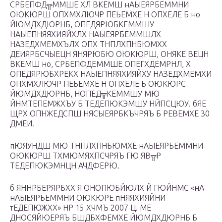
СРБЕПФД╦ММШЕ ХЛ ВКЕМШ нАЫЕЯРБЕММНИ
ОЮКЮРШ ОПХМХЛЮЧР ПЕЬЕМХЕ Н ОПХЕЛЕ Б но
ЙЮМДХДЮРНБ, ОПЕДЯРЮБКЕММШУ
НАЫЕПНЯЯХИЯЙХЛХ НАЫЕЯРБЕММШЛХ
НАЗЕДХМЕМХЪЛХ ОПХ ТНПЛХПНБЮМХХ
ДЕИЯРБСЧЫЕЦН ЯНЯРЮБЮ ОЮКЮРШ, ОНЯКЕ ВЕЦН
ВКЕМШ но, СРБЕПФДЕММШЕ ОПЕГХДЕМРНЛ, Х
ОПЕДЯРЮБХРЕКХ НАЫЕПНЯЯХИЯЙХУ НАЗЕДХМЕМХИ
ОПХМХЛЮЧР ПЕЬЕМХЕ Н ОПХЕЛЕ Б ОЮКЮРС
ЙЮМДХДЮРНБ, НОПЕД╦КЕММШУ МЮ
ЙНМТЕПЕМЖХЪУ Б ТЕДЕПЮКЭМШУ НЙПСЦЮУ. бЯЕ
ЩРХ ОПНЖЕДСПШ НЯСЫЕЯРБКЪЧРЯЪ Б РЕВЕМХЕ 30
ДМЕИ.
пЮЯУНДШ МЮ ТНПЛХПНБЮМХЕ нАЫЕЯРБЕММНИ
ОЮКЮРШ ТХМЮМЯХПСЧРЯЪ ГЮ ЯВ╦Р
ТЕДЕПЮКЭМНЦН АЧДФЕРЮ.
б ЯННРБЕРЯРБХХ Я ОНОПЮБЙЮЛХ Й ГЮЙНМС «нА
нАЫЕЯРБЕММНИ ОЮКЮРЕ пНЯЯХИЯЙНИ
тЕДЕПЮЖХХ» НР 15 ХЧМЪ 2007 Ц. МЕ
ДНОСЯЙЮЕРЯЪ БШДБХФЕМХЕ ЙЮМДХДЮРНБ Б