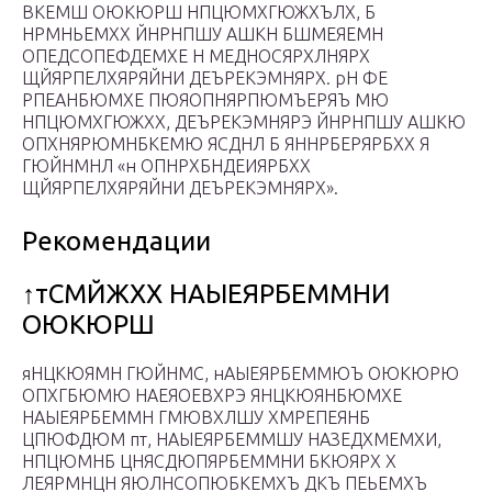
ВКЕМШ ОЮКЮРШ НПЦЮМХГЮЖХЪЛХ, Б
НРМНЬЕМХХ ЙНРНПШУ АШКН БШМЕЯЕМН
ОПЕДСОПЕФДЕМХЕ Н МЕДНОСЯРХЛНЯРХ
ЩЙЯРПЕЛХЯРЯЙНИ ДЕЪРЕКЭМНЯРХ. рН ФЕ
РПЕАНБЮМХЕ ПЮЯОПНЯРПЮМЪЕРЯЪ МЮ
НПЦЮМХГЮЖХХ, ДЕЪРЕКЭМНЯРЭ ЙНРНПШУ АШКЮ
ОПХНЯРЮМНБКЕМЮ ЯСДНЛ Б ЯННРБЕРЯРБХХ Я
ГЮЙНМНЛ «н ОПНРХБНДЕИЯРБХХ
ЩЙЯРПЕЛХЯРЯЙНИ ДЕЪРЕКЭМНЯРХ».
Рекомендации
↑тСМЙЖХХ НАЫЕЯРБЕММНИ
ОЮКЮРШ
яНЦКЮЯМН ГЮЙНМС, нАЫЕЯРБЕММЮЪ ОЮКЮРЮ
ОПХГБЮМЮ НАЕЯОЕВХРЭ ЯНЦКЮЯНБЮМХЕ
НАЫЕЯРБЕММН ГМЮВХЛШУ ХМРЕПЕЯНБ
ЦПЮФДЮМ пт, НАЫЕЯРБЕММШУ НАЗЕДХМЕМХИ,
НПЦЮМНБ ЦНЯСДЮПЯРБЕММНИ БКЮЯРХ Х
ЛЕЯРМНЦН ЯЮЛНСОПЮБКЕМХЪ ДКЪ ПЕЬЕМХЪ