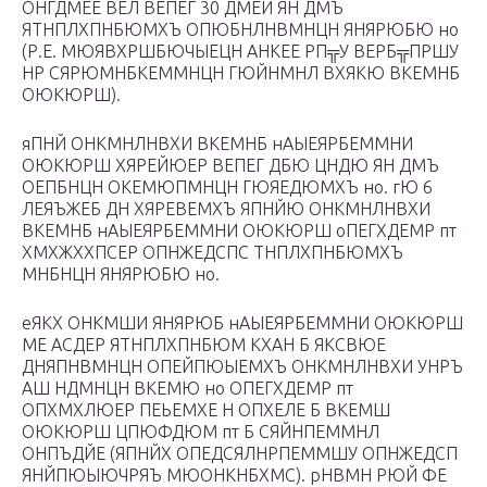
ОНГДМЕЕ ВЕЛ ВЕПЕГ 30 ДМЕИ ЯН ДМЪ
ЯТНПЛХПНБЮМХЪ ОПЮБНЛНВМНЦН ЯНЯРЮБЮ но
(Р.Е. МЮЯВХРШБЮЧЫЕЦН АНКЕЕ РП╦У ВЕРБ╦ПРШУ
НР СЯРЮМНБКЕММНЦН ГЮЙНМНЛ ВХЯКЮ ВКЕМНБ
ОЮКЮРШ).
яПНЙ ОНКМНЛНВХИ ВКЕМНБ нАЫЕЯРБЕММНИ
ОЮКЮРШ ХЯРЕЙЮЕР ВЕПЕГ ДБЮ ЦНДЮ ЯН ДМЪ
ОЕПБНЦН ОКЕМЮПМНЦН ГЮЯЕДЮМХЪ но. гЮ 6
ЛЕЯЪЖЕБ ДН ХЯРЕВЕМХЪ ЯПНЙЮ ОНКМНЛНВХИ
ВКЕМНБ нАЫЕЯРБЕММНИ ОЮКЮРШ оПЕГХДЕМР пт
ХМХЖХХПСЕР ОПНЖЕДСПС ТНПЛХПНБЮМХЪ
МНБНЦН ЯНЯРЮБЮ но.
еЯКХ ОНКМШИ ЯНЯРЮБ нАЫЕЯРБЕММНИ ОЮКЮРШ
МЕ АСДЕР ЯТНПЛХПНБЮМ КХАН Б ЯКСВЮЕ
ДНЯПНВМНЦН ОПЕЙПЮЫЕМХЪ ОНКМНЛНВХИ УНРЪ
АШ НДМНЦН ВКЕМЮ но ОПЕГХДЕМР пт
ОПХМХЛЮЕР ПЕЬЕМХЕ Н ОПХЕЛЕ Б ВКЕМШ
ОЮКЮРШ ЦПЮФДЮМ пт Б СЯЙНПЕММНЛ
ОНПЪДЙЕ (ЯПНЙХ ОПЕДСЯЛНРПЕММШУ ОПНЖЕДСП
ЯНЙПЮЫЮЧРЯЪ МЮОНКНБХМС). рНВМН РЮЙ ФЕ