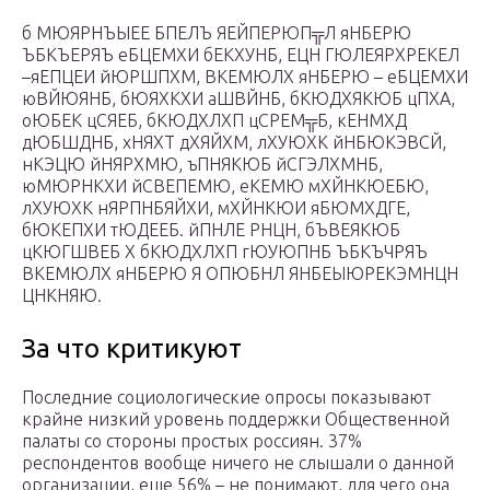
б МЮЯРНЪЫЕЕ БПЕЛЪ ЯЕЙПЕРЮП╦Л яНБЕРЮ
ЪБКЪЕРЯЪ еБЦЕМХИ бЕКХУНБ, ЕЦН ГЮЛЕЯРХРЕКЕЛ
–яЕПЦЕИ йЮРШПХМ, ВКЕМЮЛХ яНБЕРЮ – еБЦЕМХИ
юВЙЮЯНБ, бЮЯХКХИ аШВЙНБ, бКЮДХЯКЮБ цПХА,
оЮБЕК цСЯЕБ, бКЮДХЛХП цСРЕМ╦Б, кЕНМХД
дЮБШДНБ, хНЯХТ дХЯЙХМ, лХУЮХК йНБЮКЭВСЙ,
нКЭЦЮ йНЯРХМЮ, ъПНЯКЮБ йСГЭЛХМНБ,
юМЮРНКХИ йСВЕПЕМЮ, еКЕМЮ мХЙНКЮЕБЮ,
лХУЮХК нЯРПНБЯЙХИ, мХЙНКЮИ яБЮМХДГЕ,
бЮКЕПХИ тЮДЕЕБ. йПНЛЕ РНЦН, бЪВЕЯКЮБ
цКЮГШВЕБ Х бКЮДХЛХП гЮУЮПНБ ЪБКЪЧРЯЪ
ВКЕМЮЛХ яНБЕРЮ Я ОПЮБНЛ ЯНБЕЫЮРЕКЭМНЦН
ЦНКНЯЮ.
За что критикуют
Последние социологические опросы показывают
крайне низкий уровень поддержки Общественной
палаты со стороны простых россиян. 37%
респондентов вообще ничего не слышали о данной
организации, еще 56% – не понимают, для чего она