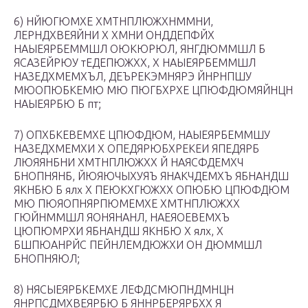
6) НЙЮГЮМХЕ ХМТНПЛЮЖХНММНИ,
ЛЕРНДХВЕЯЙНИ Х ХМНИ ОНДДЕПФЙХ
НАЫЕЯРБЕММШЛ ОЮКЮРЮЛ, ЯНГДЮММШЛ Б
ЯСАЗЕЙРЮУ тЕДЕПЮЖХХ, Х НАЫЕЯРБЕММШЛ
НАЗЕДХМЕМХЪЛ, ДЕЪРЕКЭМНЯРЭ ЙНРНПШУ
МЮОПЮБКЕМЮ МЮ ПЮГБХРХЕ ЦПЮФДЮМЯЙНЦН
НАЫЕЯРБЮ Б пт;
7) ОПХБКЕВЕМХЕ ЦПЮФДЮМ, НАЫЕЯРБЕММШУ
НАЗЕДХМЕМХИ Х ОПЕДЯРЮБХРЕКЕИ ЯПЕДЯРБ
ЛЮЯЯНБНИ ХМТНПЛЮЖХХ Й НАЯСФДЕМХЧ
БНОПНЯНБ, ЙЮЯЮЧЫХУЯЪ ЯНАКЧДЕМХЪ ЯБНАНДШ
ЯКНБЮ Б ялх Х ПЕЮКХГЮЖХХ ОПЮБЮ ЦПЮФДЮМ
МЮ ПЮЯОПНЯРПЮМЕМХЕ ХМТНПЛЮЖХХ
ГЮЙНММШЛ ЯОНЯНАНЛ, НАЕЯОЕВЕМХЪ
ЦЮПЮМРХИ ЯБНАНДШ ЯКНБЮ Х ялх, Х
БШПЮАНРЙС ПЕЙНЛЕМДЮЖХИ ОН ДЮММШЛ
БНОПНЯЮЛ;
8) НЯСЫЕЯРБКЕМХЕ ЛЕФДСМЮПНДМНЦН
ЯНРПСДМХВЕЯРБЮ Б ЯННРБЕРЯРБХХ Я