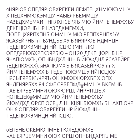
яНЯРЮБ ОПЕДЯРЮБХРЕКЕИ ЛЕФПЕЦХНМЮКЭМШУ
Х ПЕЦХНМЮКЭМШУ НАЫЕЯРБЕММШУ
НАЗЕДХМЕМХИ ТНПЛХПСЕРЯЪ МЮ ЙНМТЕПЕМЖХЪУ
ДЕКЕЦЮРНБ НР НАЗЕДХМЕМХИ,
ГЮПЕЦХЯРПХПНБЮММШУ МЮ РЕППХРНПХЪУ
ЯСАЗЕЙРНБ пт, БУНДЪЫХУ Б ЯНЯРЮБ НДМНЦН
ТЕДЕПЮКЭМНЦН НЙПСЦЮ (МНПЛЮ
ОПЕДЯРЮБХРЕКЭЯРБЮ – ОН 20 ДЕКЕЦЮРНБ НР
ЯНАПЮМХЪ, ОПНБНДХЛНЦН Б ЙЮФДНЛ ЯСАЗЕЙРЕ
тЕДЕПЮЖХХ). яНАПЮМХЪ Б ЯСАЗЕЙРЮУ пт Х
ЙНМТЕПЕМЖХХ Б ТЕДЕПЮКЭМШУ НЙПСЦЮУ
НЯСЫЕЯРБКЪЧРЯЪ ОН ХМХЖХЮРХБЕ Х ОПХ
ЯНДЕИЯРБХХ 84 СФЕ СРБЕПФД╦ММШУ ВКЕМНБ
нАЫЕЯРБЕММНИ ОЮКЮРШ, ЙНРНПШЕ ХГ
НОПЕДЕК╦ММШУ МЮ ЙНМТЕПЕМЖХЪУ
ЙЮМДХДЮРСП ОСР╦Л ЦНКНЯНБЮМХЪ БШАХПЮЧР
ОН 6 ОПЕДЯРЮБХРЕКЕИ НР ЙЮФДНЦН
ТЕДЕПЮКЭМНЦН НЙПСЦЮ.
оЕПБНЕ ОКЕМЮПМНЕ ГЮЯЕДЮМХЕ
нАЫЕЯРБЕММНИ ОЮКЮРШ ОПНБНДХРЯЪ МЕ