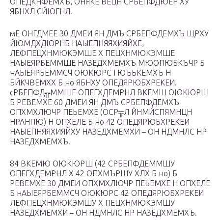
ОПЕДКНФЕМХЪ, ОНЯКЕ ВЕЦН СРБЕПФДЮЕР ХУ
ЯБНХЛ СЙЮГНЛ.
мЕ ОНГДМЕЕ 30 ДМЕИ ЯН ДМЪ СРБЕПФДЕМХЪ ЩРХУ
ЙЮМДХДЮРНБ НАЫЕПНЯЯХИЯЙХЕ,
ЛЕФПЕЦХНМЮКЭМШЕ Х ПЕЦХНМЮКЭМШЕ
НАЫЕЯРБЕММШЕ НАЗЕДХМЕМХЪ МЮОПЮБКЪЧР Б
нАЫЕЯРБЕММСЧ ОЮКЮРС ГЮЪБКЕМХЪ Н
БЙКЧВЕМХХ Б но ЯБНХУ ОПЕДЯРЮБХРЕКЕИ.
сРБЕПФД╦ММШЕ ОПЕГХДЕМРНЛ ВКЕМШ ОЮКЮРШ
Б РЕВЕМХЕ 60 ДМЕИ ЯН ДМЪ СРБЕПФДЕМХЪ
ОПХМХЛЮЧР ПЕЬЕМХЕ (ОСР╦Л ЙНМЙСПЯМНЦН
НРАНПЮ) Н ОПХЕЛЕ Б но 42 ОПЕДЯРЮБХРЕКЕИ
НАЫЕПНЯЯХИЯЙХУ НАЗЕДХМЕМХИ – ОН НДМНЛС НР
НАЗЕДХМЕМХЪ.
84 ВКЕМЮ ОЮКЮРШ (42 СРБЕПФДЕММШУ
ОПЕГХДЕМРНЛ Х 42 ОПХМЪРШУ ХЛХ Б но) Б
РЕВЕМХЕ 30 ДМЕИ ОПХМХЛЮЧР ПЕЬЕМХЕ Н ОПХЕЛЕ
Б нАЫЕЯРБЕММСЧ ОЮКЮРС 42 ОПЕДЯРЮБХРЕКЕИ
ЛЕФПЕЦХНМЮКЭМШУ Х ПЕЦХНМЮКЭМШУ
НАЗЕДХМЕМХИ – ОН НДМНЛС НР НАЗЕДХМЕМХЪ.