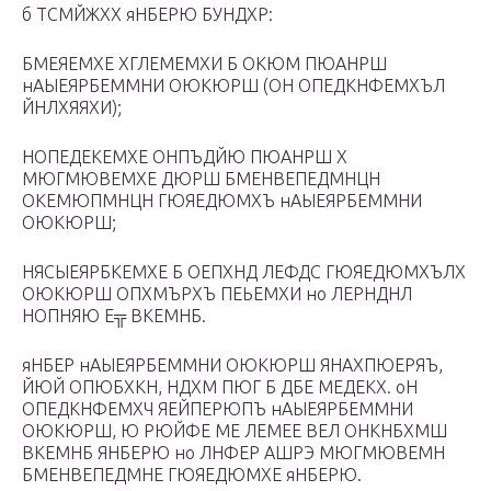
б ТСМЙЖХХ яНБЕРЮ БУНДХР:
БМЕЯЕМХЕ ХГЛЕМЕМХИ Б ОКЮМ ПЮАНРШ
нАЫЕЯРБЕММНИ ОЮКЮРШ (ОН ОПЕДКНФЕМХЪЛ
ЙНЛХЯЯХИ);
НОПЕДЕКЕМХЕ ОНПЪДЙЮ ПЮАНРШ Х
МЮГМЮВЕМХЕ ДЮРШ БМЕНВЕПЕДМНЦН
ОКЕМЮПМНЦН ГЮЯЕДЮМХЪ нАЫЕЯРБЕММНИ
ОЮКЮРШ;
НЯСЫЕЯРБКЕМХЕ Б ОЕПХНД ЛЕФДС ГЮЯЕДЮМХЪЛХ
ОЮКЮРШ ОПХМЪРХЪ ПЕЬЕМХИ но ЛЕРНДНЛ
НОПНЯЮ Е╦ ВКЕМНБ.
яНБЕР нАЫЕЯРБЕММНИ ОЮКЮРШ ЯНАХПЮЕРЯЪ,
ЙЮЙ ОПЮБХКН, НДХМ ПЮГ Б ДБЕ МЕДЕКХ. оН
ОПЕДКНФЕМХЧ ЯЕЙПЕРЮПЪ нАЫЕЯРБЕММНИ
ОЮКЮРШ, Ю РЮЙФЕ МЕ ЛЕМЕЕ ВЕЛ ОНКНБХМШ
ВКЕМНБ ЯНБЕРЮ но ЛНФЕР АШРЭ МЮГМЮВЕМН
БМЕНВЕПЕДМНЕ ГЮЯЕДЮМХЕ яНБЕРЮ.