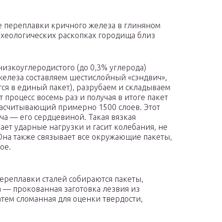
ле переплавки кричного железа в глиняном
рхеологических раскопках городища близ
низкоуглеродистого (до 0,3% углерода)
 железа составляем шестислойный «сэндвич»,
ся в единый пакет), разрубаем и складываем
 процесс восемь раз и получая в итоге пакет
 насчитывающий примерно 1500 слоев. Этот
ча — его сердцевиной. Такая вязкая
ает ударные нагрузки и гасит колебания, не
 Она также связывает все окружающие пакеты,
ое.
ереплавки сталей собираются пакеты,
а — прокованная заготовка лезвия из
атем сломанная для оценки твердости,