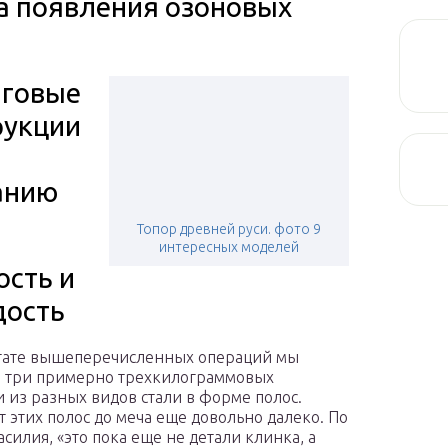
а появления озоновых
говые
рукции
анию
Топор древней руси. фото 9
интересных моделей
ость и
дость
тате вышеперечисленных операций мы
 три примерно трехкилограммовых
и из разных видов стали в форме полос.
т этих полос до меча еще довольно далеко. По
асилия, «это пока еще не детали клинка, а