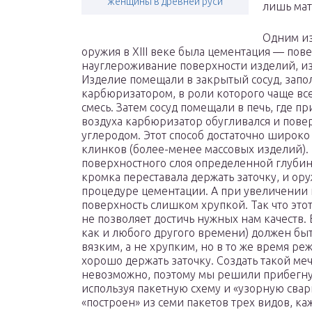
женщины в древней руси
лишь мат
Одним из
оружия в XIII веке была цементация — пове
науглероживание поверхности изделий, из
Изделие помещали в закрытый сосуд, зап
карбюризатором, в роли которого чаще все
смесь. Затем сосуд помещали в печь, где п
воздуха карбюризатор обугливался и пове
углеродом. Этот способ достаточно широк
клинков (более-менее массовых изделий).
поверхностного слоя определенной глубины
кромка переставала держать заточку, и ор
процедуре цементации. А при увеличении 
поверхность слишком хрупкой. Так что этот
не позволяет достичь нужных нам качеств.
как и любого другого времени) должен быт
вязким, а не хрупким, но в то же время р
хорошо держать заточку. Создать такой ме
невозможно, поэтому мы решили прибегнут
используя пакетную схему и «узорную сварк
«построен» из семи пакетов трех видов, к