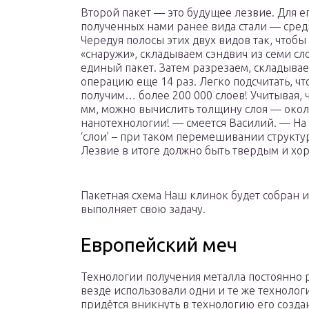
Второй пакет — это будущее лезвие. Для е
полученных нами ранее вида стали — сред
Чередуя полосы этих двух видов так, чтоб
«снаружи», складываем сэндвич из семи сл
единый пакет. Затем разрезаем, складыва
операцию еще 14 раз. Легко подсчитать, ч
получим… более 200 000 слоев! Учитывая, 
мм, можно вычислить толщину слоя — окол
нанотехнологии! — смеется Василий. — На 
‘слои’ – при таком перемешивании структур
Лезвие в итоге должно быть твердым и хор
Пакетная схема Наш клинок будет собран и
выполняет свою задачу.
Европейский меч
Технологии получения металла постоянно 
везде использовали одни и те же технологи
придётся вникнуть в технологию его создан