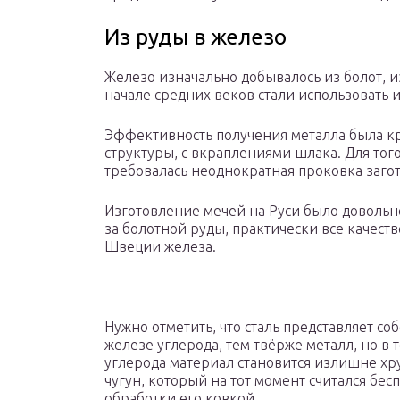
Из руды в железо
Железо изначально добывалось из болот, и
начале средних веков стали использовать 
Эффективность получения металла была кр
структуры, с вкраплениями шлака. Для тог
требовалась неоднократная проковка заго
Изготовление мечей на Руси было довольн
за болотной руды, практически все качест
Швеции железа.
Нужно отметить, что сталь представляет со
железе углерода, тем твёрже металл, но в
углерода материал становится излишне х
чугун, который на тот момент считался б
обработки его ковкой.