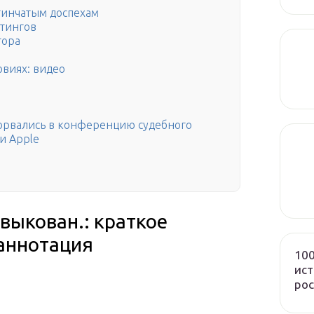
тинчатым доспехам
етингов
тора
виях: видео
 ворвались в конференцию судебного
и Apple
выкован.: краткое
 аннотация
100
ист
рос