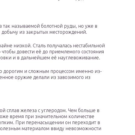
з так называемой болотной руды, но уже в
и добычу из закрытых месторождений.
айне низкой. Сталь получалась нестабильной
о чтобы довести её до приемлемого состояния
товки и в дальнейшем её науглевоживание.
о дорогим и сложным процессом именно из-
венное оружие делали из завозимого из
бой сплав железа с углеродом. Чем больше в
 тоже время при значительном количестве
рупким. При перенасыщении он переходит в
есполезным материалом ввиду невозможности