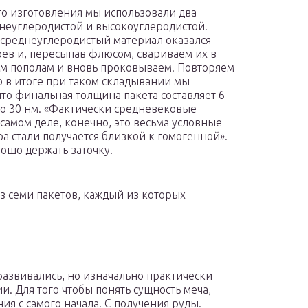
го изготовления мы использовали два
неуглеродистой и высокоуглеродистой.
ы среднеуглеродистый материал оказался
оев и, пересыпав флюсом, свариваем их в
ем пополам и вновь проковываем. Повторяем
то в итоге при таком складывании мы
что финальная толщина пакета составляет 6
о 30 нм. «Фактически средневековые
самом деле, конечно, это весьма условные
а стали получается близкой к гомогенной».
ошо держать заточку.
з семи пакетов, каждый из которых
развивались, но изначально практически
и. Для того чтобы понять сущность меча,
ия с самого начала. С получения руды.