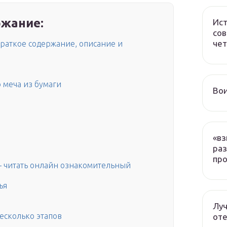
жание:
Ист
сов
чет
краткое содержание, описание и
 меча из бумаги
Вои
«вз
раз
про
— читать онлайн ознакомительный
ья
Луч
есколько этапов
оте