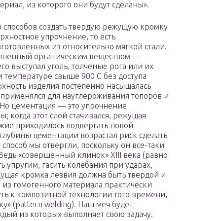
ериал, из которого они будут сделаны».
 способов создать твердую режущую кромку
рхностное упрочнение, то есть
готовленных из относительно мягкой стали.
олненный органическим веществом —
го выступал уголь, толченые рога или их
ри температуре свыше 900 С без доступа
рхность изделия постепенно насыщалась
о применялся для науглероживания топоров и
 Но цементация — это упрочнение
; когда этот слой стачивался, режущая
ужие приходилось подвергать новой
глубины цементации возрастал риск сделать
 способ мы отвергли, поскольку он все-таки
 Ведь «совершенный клинок» XIII века (равно
ь упругим, гасить колебания при ударах,
ежущая кромка лезвия должна быть твердой и
ч из гомогенного материала практически
ь к композитной технологии того времени,
у» (pattern welding). Наш меч будет
аждый из которых выполняет свою задачу.