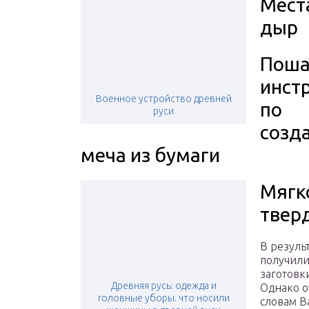
Мест
дыр
Поша
инст
Военное устройство древней
по
руси
созд
меча из бумаги
Мягк
твер
В резуль
получили
заготовк
Древняя русь: одежда и
Однако о
головные уборы. что носили
словам В