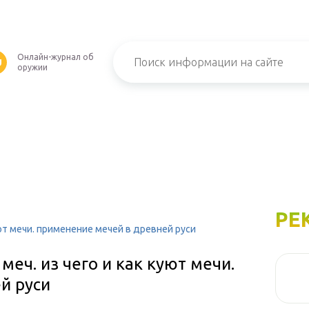
Онлайн-журнал об
U
оружии
РЕ
уют мечи. применение мечей в древней руси
еч. из чего и как куют мечи.
й руси