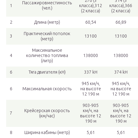
270 (3
314 (3
Пассажировместимость
1
класса),312
класса),366
(чел.)
(2 класса)
(2 класса)
2
Длина (метр)
60,54
66,89
Практический потолок
3
13100
13100
(метр)
Максимальное
4
количество топлива
138000
138000
(литр)
6
Тяга двигателя (кН)
337 kH
374 kH
945 км/ч,
945 км/ч,
6
Максимальная скорость
на высоте
на высоте
12 190 м
12 190 м
903-905
903-905
Крейсерская скорость
км/ч, на
км/ч, на
7
(км/час)
высоте 12
высоте 12
190 м
190 м
8
Ширина кабины (метр)
5,61
5,61