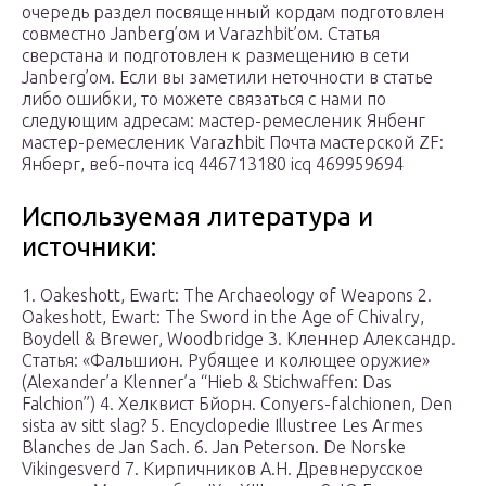
очередь раздел посвященный кордам подготовлен
совместно Janberg’ом и Varazhbit’ом. Статья
сверстана и подготовлен к размещению в сети
Janberg’ом. Если вы заметили неточности в статье
либо ошибки, то можете связаться с нами по
следующим адресам: мастер-ремесленик Янбенг
мастер-ремесленик Varazhbit Почта мастерской ZF:
Янберг, веб-почта icq 446713180 icq 469959694
Используемая литература и
источники:
1. Oakeshott, Ewart: The Archaeology of Weapons 2.
Oakeshott, Ewart: The Sword in the Age of Chivalry,
Boydell & Brewer, Woodbridge 3. Кленнер Александр.
Статья: «Фальшион. Рубящее и колющее оружие»
(Alexander’а Klenner’а “Hieb & Stichwaffen: Das
Falchion”) 4. Хелквист Бйорн. Conyers-falchionen, Den
sista av sitt slag? 5. Encyclopedie Illustree Les Armes
Blanches de Jan Sach. 6. Jan Peterson. De Norske
Vikingesverd 7. Кирпичников А.Н. Древнерусское