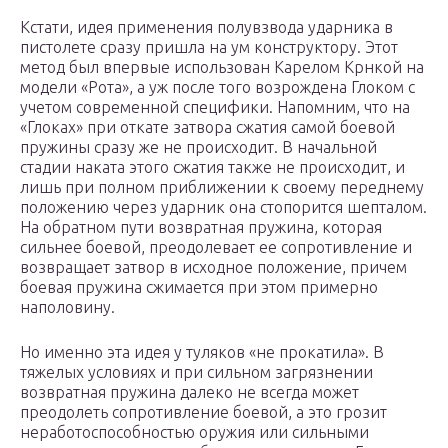
Кстати, идея применения полувзвода ударника в
пистолете сразу пришла на ум конструктору. Этот
метод был впервые использован Карелом Крнкой на
модели «Рота», а уж после того возрождена Глоком с
учетом современной специфики. Напомним, что на
«Глоках» при откате затвора сжатия самой боевой
пружины сразу же не происходит. В начальной
стадии наката этого сжатия также не происходит, и
лишь при полном приближении к своему переднему
положению через ударник она стопорится шепталом.
На обратном пути возвратная пружина, которая
сильнее боевой, преодолевает ее сопротивление и
возвращает затвор в исходное положение, причем
боевая пружина сжимается при этом примерно
наполовину.
Но именно эта идея у туляков «не прокатила». В
тяжелых условиях и при сильном загрязнении
возвратная пружина далеко не всегда может
преодолеть сопротивление боевой, а это грозит
неработоспособностью оружия или сильными