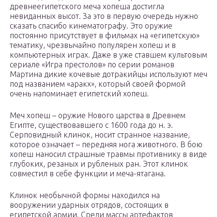
древнеегипетского меча хопеша достигла
невиданных высот. За это в первую очередь нужно
сказать спасибо кинематографу. Это оружие
постоянно присутствует в фильмах на «египетскую»
тематику, чрезвычайно популярен хопеш и в
компьютерных играх. Даже в уже ставшем культовым
сериале «Игра престолов» по серии романов
Мартина дикие кочевые дотракийцы используют меч
под названием «аракх», который своей формой
очень напоминает египетский хопеш.
Меч хопеш – оружие Нового царства в Древнем
Египте, существовавшего с 1600 года до н. э.
Серповидный клинок, носит странное название,
которое означает – передняя нога животного. В бою
хопеш наносил страшные травмы противнику в виде
глубоких, резаных и рубленых ран. Этот клинок
совместил в себе функции и меча-ятагана.
Клинок необычной формы находился на
вооружении ударных отрядов, состоящих в
египетской армии. Среди массы артефактов