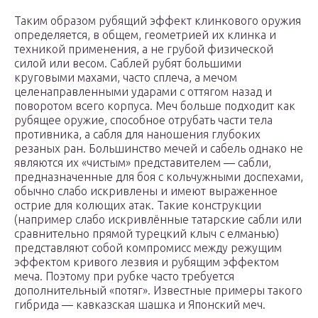
Таким образом рубящий эффект клинкового оружия
определяется, в общем, геометрией их клинка и
техникой применения, а не грубой физической
силой или весом. Саблей рубят большими
круговыми махами, часто сплеча, а мечом
целенаправленными ударами с оттягом назад и
поворотом всего корпуса. Меч больше подходит как
рубящее оружие, способное отрубать части тела
противника, а сабля для наношения глубоких
резаных ран. Большинство мечей и сабель однако не
являются их «чистым» представителем — сабли,
предназначенные для боя с кольчужными доспехами,
обычно слабо искривлены и имеют выраженное
острие для колющих атак. Такие конструкции
(например слабо искривлённые татарские сабли или
сравнительно прямой турецкий клыч с елманью)
представляют собой компромисс между режущим
эффектом кривого лезвия и рубящим эффектом
меча. Поэтому при рубке часто требуется
дополнительный «потяг». Известные примеры такого
гибрида — кавказская шашка и Японский меч.