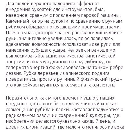
Для людей верхнего палеолита эффект от
внедрения рукоятей для инструментов, был,
наверное, сравним с появлением паровой машины.
Каменный топор на рукояти по сравнению с ручным
рубилом обладает потрясающими преимуществами.
Плечо рычага, которое ранее равнялось лишь длине
руки, значительно увеличилось, плюс появилась
адекватная возможность использовать две руки для
нанесения рубящего удара. Человек и раньше мог
выплёскивать большие количества кинетической
энергии, используя длинную палку-дубинку, но
теперь эта энергия фокусировалась на тонком ребре
лезвия. Рубка деревьев из эпического подвига
превратилась просто в рутинный физический труд –
это как сейчас научиться в космос на такси летать.
Поразительно, как много времени ушло у наших
предков на, казалось бы, столь очевидный ход как
совмещение рубила и палки. Заставляет задуматься о
радикальном различии современной культуры, где
изобретения делаются буквально каждый день, и
древних цивилизаций, где мало что менялось из века