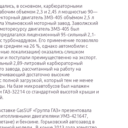
ащались, в основном, карбюраторными
абочим объемом 2,3 и 2,45 л мощностью 90—
жекторный двигатель ЗМЗ-405 объёмом 2,5 л
пила Ульяновский моторный завод. Заволжский
 моторесурсу двигатель ЗМЗ-405 был
 предлагался лицензионный 95-сильный 2,1-
 с турбонаддувом. Его применение позволяло
в среднем на 26 %, однако автомобили с
енью локализации) оказались слишком
и и поступали преимущественно на экспорт.
ильный 2,89-литровый карбюраторный
о завода, рассчитанный на работу на
печивающий достаточно высокие
с полной загрузкой, который тем не менее
ды. На базе микроавтобусов был налажен
 ГАЗ-32214 со стандартной высотой крыши и
й.
ставке GasSUF «Группа ГАЗ» презентовала
 битопливными двигателями УМЗ-421647,
тане) и бензине. Горьковский автозавод в
анной модели . В конце 2013 года агентство