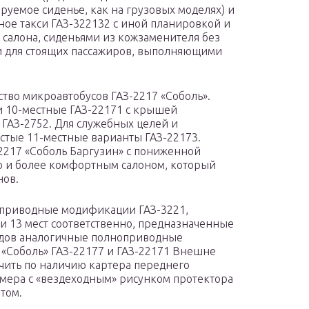
руемое сиденье, как на грузовых моделях) и
ое такси ГАЗ-322132 с иной планировкой и
 салона, сиденьями из кожзаменителя без
 для стоящих пассажиров, выполняющими
ство микроавтобусов ГАЗ-2217 «Соболь».
и 10-местные ГАЗ-22171 с крышей
 ГАЗ-2752. Для служебных целей и
стые 11-местные варианты ГАЗ-22173.
-2217 «Соболь Баргузин» с пониженной
 и более комфортным салоном, который
нов.
оприводные модификации ГАЗ-3221,
6 и 13 мест соответственно, предназначенные
 годов аналогичные полноприводные
«Соболь» ГАЗ-22177 и ГАЗ-22171 Внешне
чить по наличию картера переднего
змера с «вездеходным» рисунком протектора
том.