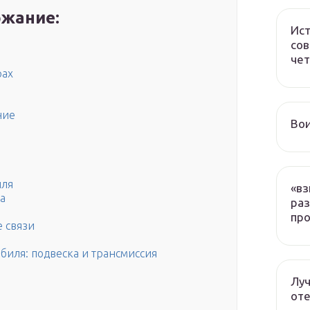
жание:
Ист
сов
чет
рах
ние
Вои
иля
«вз
а
раз
про
е связи
биля: подвеска и трансмиссия
Луч
оте