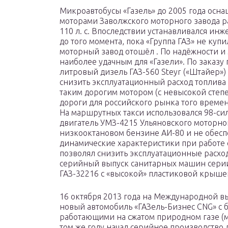
Микроавтобусы «Газель» до 2005 года осн
моторами Заволжского моторного завода р
110 л. с. Впоследствии устанавливался ин
до того момента, пока «Группа ГАЗ» не ку
моторный завод отошёл . По надёжности и
наиболее удачным для «Газели». По заказу
литровый дизель ГАЗ-560 Steyr («Штайер»)
снизить эксплуатационный расход топлива 
таким дорогим мотором (с невысокой степ
дороги для российского рынка того времен
На маршрутных такси использовался 98-с
двигатель УМЗ-4215 Ульяновского моторног
низкооктановом бензине АИ-80 и не обес
динамические характеристики при работе 
позволял снизить эксплуатационные расхо
серийный выпуск санитарных машин серии
ГАЗ-32216 с «высокой» пластиковой крыше
16 октября 2013 года на Международной вы
новый автомобиль «ГАЗель-Бизнес CNG» с
работающими на сжатом природном газе (ме
том же году начал серийное производство д