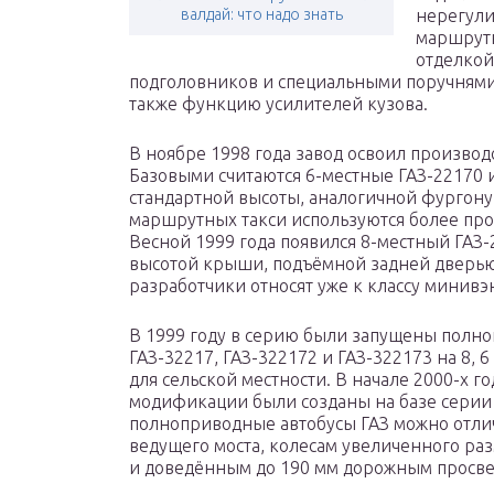
валдай: что надо знать
нерегули
маршрутн
отделкой
подголовников и специальными поручнями
также функцию усилителей кузова.
В ноябре 1998 года завод освоил производ
Базовыми считаются 6-местные ГАЗ-22170 
стандартной высоты, аналогичной фургону
маршрутных такси используются более про
Весной 1999 года появился 8-местный ГАЗ
высотой крыши, подъёмной задней дверью
разработчики относят уже к классу минивэ
В 1999 году в серию были запущены полн
ГАЗ-32217, ГАЗ-322172 и ГАЗ-322173 на 8, 
для сельской местности. В начале 2000-х
модификации были созданы на базе серии 
полноприводные автобусы ГАЗ можно отли
ведущего моста, колесам увеличенного ра
и доведённым до 190 мм дорожным просве