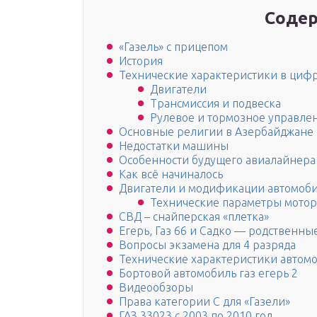
Содер
«Газель» с прицепом
История
Технические характеристики в циф
Двигатели
Трансмиссия и подвеска
Рулевое и тормозное управле
Основные религии в Азербайджане
Недостатки машины
Особенности будущего авиалайнера
Как всё начиналось
Двигатели и модификации автомоб
Технические параметры мотор
СВД – снайперская «плетка»
Егерь, Газ 66 и Садко — родственны
Вопросы экзамена для 4 разряда
Технические характеристики автомо
Бортовой автомобиль газ егерь 2
Видеообзоры
Права категории С для «Газели»
ГАЗ 33023 с 2003 по 2010 год