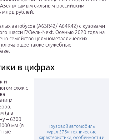
 «ГАЗель» самым сильным российским
3 млрд рублей.
алых автобусов (A63R42/ A64R42) с кузовами
ого шасси ГАЗель-Next. Осенью 2020 года на
ено семейство цельнометаллических
 включающее также служебные
азе.
тики в цифрах
к и
огом схож с
ва
зница
еров.
м (а в
ну – 6300
4000 мм (в
Грузовой автомобиль
итные
«урал-375»: технические
характеристики, особенности и