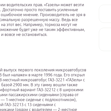
рии водительских прав. «Газель» может везти
. Достаточно просто поставить усиленные
то ошибочное мнение. Производитель не зря в
ксимальную разрешенную массу. Ведь все
а этот вес. Например, тормоза могут не
орможение будет уже не таким эффективным,
и вовсе не остановиться.
 выпуск первого поколения микроавтобусов
З был налажен в марте 1996 года. Его открыл
8-местный микроавтобус ГАЗ-3221 «ГАЗель» с
 базой 2900 мм. В эту гамму вошли также
мфортный вариант ГАЗ-32212 с 8 широкими
ми пассажирскими сиденьями (справа от
 — 1-местное сиденье с подлокотником),
й ГАЗ-32213 с 13 сиденьями с
никами (рядом с водителем — 2-местное