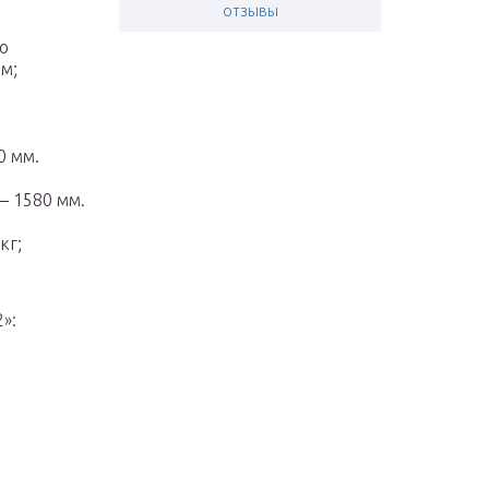
отзывы
о
мм;
0 мм.
– 1580 мм.
кг;
»: