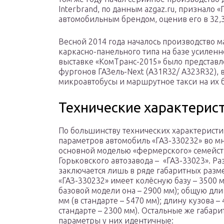
Interbrand, по данным azgaz.ru, признало
автомобильным брендом, оценив его в 32,
Весной 2014 года началось производство м
каркасно-панельного типа на базе усиленн
выставке «КомТранс-2015» было представл
фургонов ГАЗель-Next (A31R32/ A323R32),
микроавтобусы и маршрутное такси на их б
Технические характерис
По большинству технических характеристи
параметров автомобиль «ГАЗ-330232» во мн
основной моделью «фермерского» семейст
Горьковского автозавода – «ГАЗ-33023». Ра
заключается лишь в ряде габаритных разм
«ГАЗ-330232» имеет колёсную базу – 3500 м
базовой модели она – 2900 мм); общую дли
мм (в стандарте – 5470 мм); длину кузова – 
стандарте – 2300 мм). Остальные же габар
параметры у них идентичные: