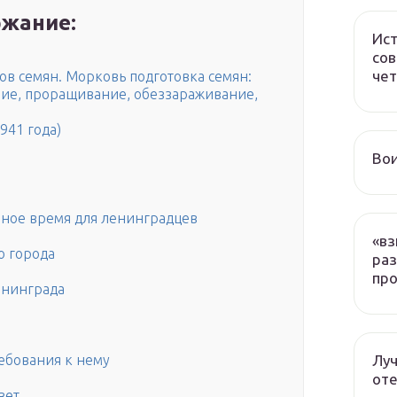
жание:
Ист
сов
чет
ов семян. Морковь подготовка семян:
ние, проращивание, обеззараживание,
941 года)
Вои
шное время для ленинградцев
«вз
о города
раз
про
енинграда
Луч
ребования к нему
оте
вет