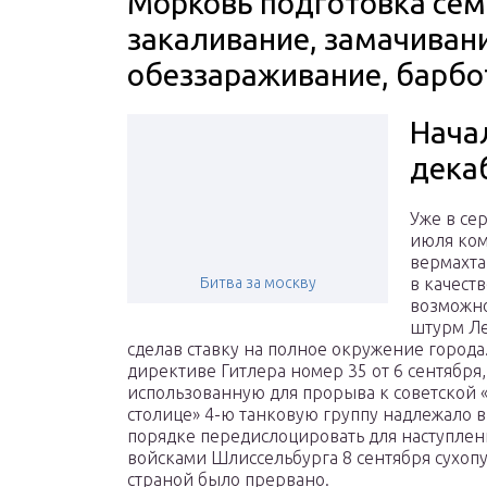
Морковь подготовка сем
закаливание, замачиван
обеззараживание, барб
Нача
дека
Уже в се
июля ко
вермахта
Битва за москву
в качест
возможно
штурм Ле
сделав ставку на полное окружение города
директиве Гитлера номер 35 от 6 сентября,
использованную для прорыва к советской 
столице» 4-ю танковую группу надлежало 
порядке передислоцировать для наступлен
войсками Шлиссельбурга 8 сентября сухоп
страной было прервано.