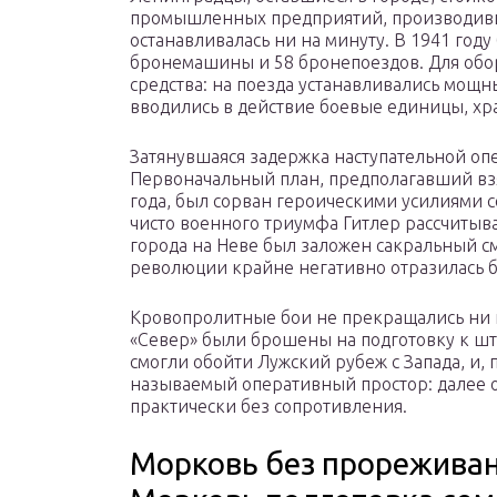
промышленных предприятий, производивш
останавливалась ни на минуту. В 1941 году
бронемашины и 58 бронепоездов. Для обо
средства: на поезда устанавливались мощн
вводились в действие боевые единицы, хр
Затянувшаяся задержка наступательной оп
Первоначальный план, предполагавший взя
года, был сорван героическими усилиями 
чисто военного триумфа Гитлер рассчитыв
города на Неве был заложен сакральный с
революции крайне негативно отразилась бы
Кровопролитные бои не прекращались ни н
«Север» были брошены на подготовку к шт
смогли обойти Лужский рубеж с Запада, и, 
называемый оперативный простор: далее о
практически без сопротивления.
Морковь без прореживани