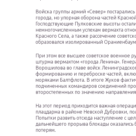
Войска группы армий «Север» постарались
города, но упорная оборона частей Красной
Господствующие Пулковские высоты осталис
немногочисленным успехам вермахта относ
Красного Села, а также рассечение советс
образовался изолированный Ораниенбаум
При этом все высшее советское военное 
штурма вермахтом «города Ленина». Генера
Ворошилова во главе войск Ленинградског
формированию и переброске частей, вклю
моряками Балтфлота. В итоге Жуков факти
подчиненных командиров соединений пров
второстепенных по значению направления
На этот период приходится важная операци
плацдарма в районе Невской Дубровки, по
Попытки развить отсюда наступление с це
дальнейшего прорыва блокады оказались 
потерям.