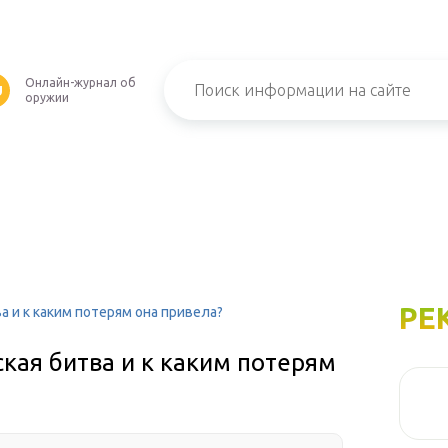
Онлайн-журнал об
U
оружии
РЕ
 и к каким потерям она привела?
кая битва и к каким потерям