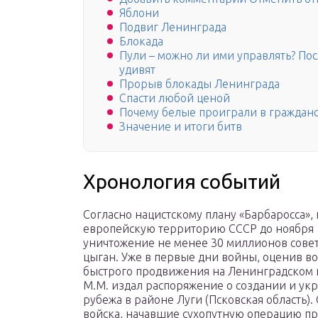
Яблони
Подвиг Ленинграда
Блокада
Пули – можно ли ими управлять? По
удивят
Прорыв блокады Ленинграда
Спасти любой ценой
Почему белые проиграли в гражданс
Значение и итоги битв
Хронология событий
Согласно нацистскому плану «Барбаросса»,
европейскую территорию СССР до ноября 1
уничтожение не менее 30 миллионов совет
цыган. Уже в первые дни войны, оценив в
быстрого продвижения на Ленинградском 
М.М. издал распоряжение о создании и у
рубежа в районе Луги (Псковская область)
войска, начавшие сухопутную операцию пр