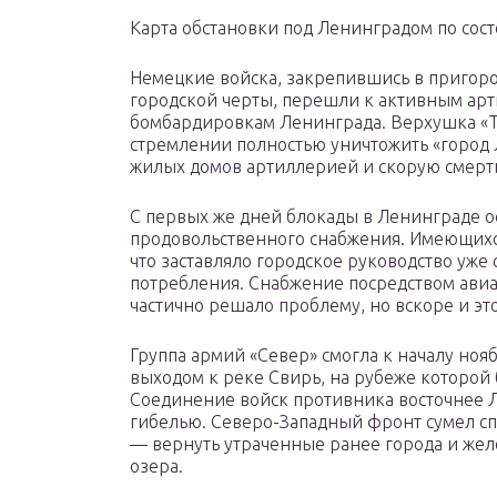
Карта обстановки под Ленинградом по сост
Немецкие войска, закрепившись в пригоро
городской черты, перешли к активным ар
бомбардировкам Ленинграда. Верхушка «Т
стремлении полностью уничтожить «город 
жилых домов артиллерией и скорую смерть
С первых же дней блокады в Ленинграде о
продовольственного снабжения. Имеющихся
что заставляло городское руководство уже
потребления. Снабжение посредством авиа
частично решало проблему, но вскоре и эт
Группа армий «Север» смогла к началу нояб
выходом к реке Свирь, на рубеже которой
Соединение войск противника восточнее 
гибелью. Северо-Западный фронт сумел спе
— вернуть утраченные ранее города и же
озера.