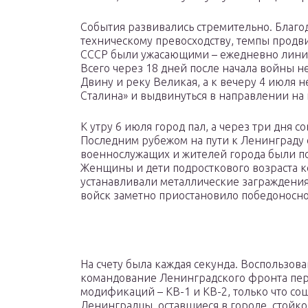
События развивались стремительно. Благо
техническому превосходству, темпы продв
СССР были ужасающими – ежедневно линия 
Всего через 18 дней после начала войны 
Двину и реку Великая, а к вечеру 4 июля 
Сталина» и выдвинуться в направлении на г
К утру 6 июля город пал, а через три дня 
Последним рубежом на пути к Ленинграду 
военнослужащих и жителей города были п
Женщины и дети подросткового возраста 
устанавливали металлические заграждения
войск заметно приостановило победоносно
На счету была каждая секунда. Воспользо
командование Ленинградского фронта пер
модификаций – КВ-1 и КВ-2, только что со
Ленинградцы, оставшиеся в городе, стойко