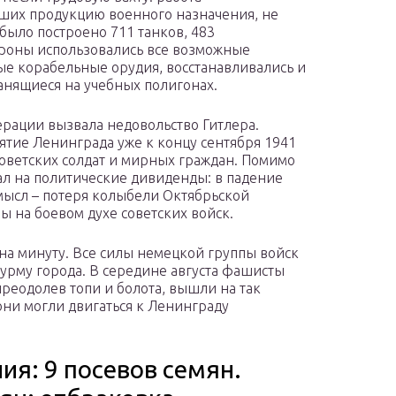
их продукцию военного назначения, не
 было построено 711 танков, 483
роны использовались все возможные
ые корабельные орудия, восстанавливались и
анящиеся на учебных полигонах.
ерации вызвала недовольство Гитлера.
тие Ленинграда уже к концу сентября 1941
советских солдат и мирных граждан. Помимо
ал на политические дивиденды: в падение
мысл – потеря колыбели Октябрьской
 на боевом духе советских войск.
а минуту. Все силы немецкой группы войск
урму города. В середине августа фашисты
преодолев топи и болота, вышли на так
ни могли двигаться к Ленинграду
я: 9 посевов семян.