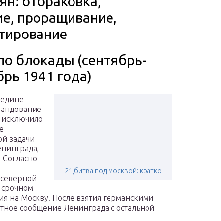
ян: отбраковка,
ие, проращивание,
отирование
ло блокады (сентябрь-
брь 1941 года)
редине
мандование
 исключило
ве
й задачи
нинграда,
. Согласно
21,битва под москвой: кратко
«северной
в срочном
ия на Москву. После взятия германскими
утное сообщение Ленинграда с остальной