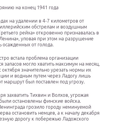
оянию на конец 1941 года
дах на удалении в 4-7 километров от
тиллерийским обстрелам и воздушным
ретьего рейха» откровенно признавалась в
Ленина», уповая при этом на разрушение
 осажденных от голода.
стро встала проблема организации
 запасов могло хватить максимум на месяц,
 с октября значительно урезать нормы их
ции и водным путем через Ладогу лишь
от маршрут был поставлен под угрозу.
ря захватить Тихвин и Волхов, угрожая
 были остановлены финские войска.
Ленинграда грозило городу неминуемой
рва остановить немцев, а к началу декабря
лезную дорогу к побережью Ладожского