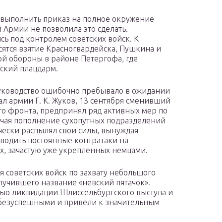
 выполнить приказ на полное окружение
 Армии не позволила это сделать.
ь под контролем советских войск. К
ятся взятие Красногвардейска, Пушкина и
кой обороны в районе Петергофа, где
ский плацдарм.
руководство ошибочно пребывало в ожидании
л армии Г. К. Жуков, 13 сентября сменивший
о фронта, предпринял ряд активных мер по
чая пополнение сухопутных подразделений
чески распылял свои силы, вынуждая
одить постоянные контратаки на
х, зачастую уже укрепленных немцами.
я советских войск по захвату небольшого
лучившего название «невский пятачок».
лью ликвидации Шлиссельбургского выступа и
безуспешными и привели к значительным