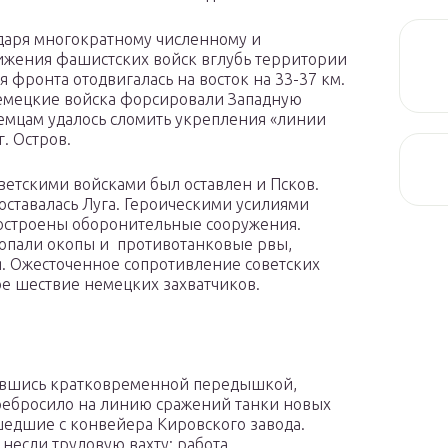
даря многократному численному и
ижения фашистских войск вглубь территории
фронта отодвигалась на восток на 33-37 км.
немецкие войска форсировали Западную
немцам удалось сломить укрепления «линии
. Остров.
советскими войсками был оставлен и Псков.
оставалась Луга. Героическими усилиями
остроены оборонительные сооружения.
копали окопы и противотанковые рвы,
. Ожесточенное сопротивление советских
е шествие немецких захватчиков.
вавшись кратковременной передышкой,
ебросило на линию сражений танки новых
шедшие с конвейера Кировского завода.
 несли трудовую вахту: работа