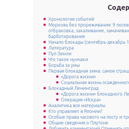
Содер
Хронология событий
Морковь без прореживания: 9 посев
отбраковка, закаливание, замачива
барботирование
Начало блокады (сентябрь-декабрь 1
Литература
Пуп Земли
Что такое нунчаки
Борьба за умы
Первая блокадная зима: самое стра
«Дорога жизни»
Социальная жизнь осажденног
Блокадный Ленинград
«Дорога жизни» блокадного Л
Операция «Искра»
Аналитика все материалы
Кто управляет в Японии?
Особые права часового на посту и т
Общие сведения о Плутоне
Добавить комментарий Отменить от