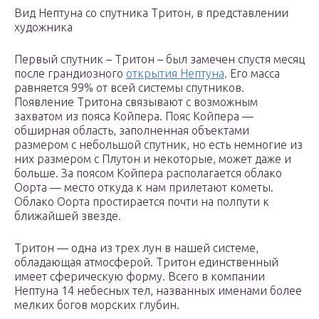
Вид Нептуна со спутника Тритон, в представлении
художника
Первый спутник – Тритон – был замечен спустя месяц
после грандиозного
открытия Нептуна
. Его масса
равняется 99% от всей системы спутников.
Появление Тритона связывают с возможным
захватом из пояса Койпера. Пояс Койпера —
обширная область, заполненная объектами
размером с небольшой спутник, но есть немногие из
них размером с Плутон и некоторые, может даже и
больше. За поясом Койпера располагается облако
Оорта — место откуда к нам прилетают кометы.
Облако Оорта простирается почти на полпути к
ближайшей звезде.
Тритон — одна из трех лун в нашей системе,
обладающая атмосферой. Тритон единственный
имеет сферическую форму. Всего в компании
Нептуна 14 небесных тел, названных именами более
мелких богов морских глубин.