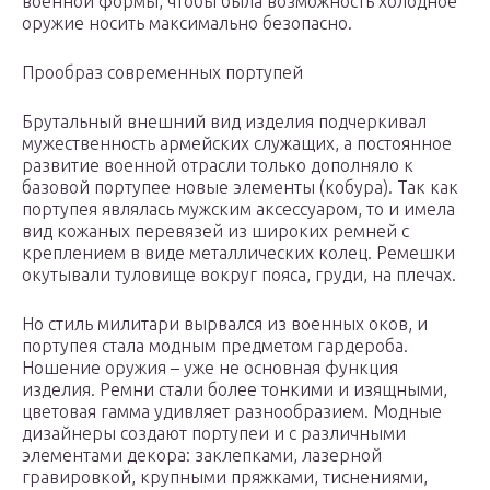
военной формы, чтобы была возможность холодное
оружие носить максимально безопасно.
Прообраз современных портупей
Брутальный внешний вид изделия подчеркивал
мужественность армейских служащих, а постоянное
развитие военной отрасли только дополняло к
базовой портупее новые элементы (кобура). Так как
портупея являлась мужским аксессуаром, то и имела
вид кожаных перевязей из широких ремней с
креплением в виде металлических колец. Ремешки
окутывали туловище вокруг пояса, груди, на плечах.
Но стиль милитари вырвался из военных оков, и
портупея стала модным предметом гардероба.
Ношение оружия – уже не основная функция
изделия. Ремни стали более тонкими и изящными,
цветовая гамма удивляет разнообразием. Модные
дизайнеры создают портупеи и с различными
элементами декора: заклепками, лазерной
гравировкой, крупными пряжками, тиснениями,