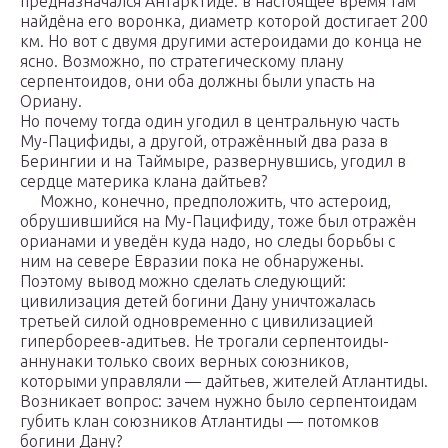
предназначался Антарктиде: в настоящее время там
найдёна его воронка, диаметр которой достигает 200
км. Но вот с двумя другими астероидами до конца не
ясно. Возможно, по стратегическому плану
серпентоидов, они оба должны были упасть на
Ориану.
Но почему тогда один угодил в центральную часть
Му-Пацифиды, а другой, отражённый два раза в
Берингии и на Таймыре, развернувшись, угодил в
сердце материка клана дайтьев?
Можно, конечно, предположить, что астероид,
обрушившийся на Му-Пацифиду, тоже был отражён
орианами и уведён куда надо, но следы борьбы с
ним на севере Евразии пока не обнаружены.
Поэтому вывод можно сделать следующий:
цивилизация детей богини Дану уничтожалась
третьей силой одновременно с цивилизацией
гипербореев-адитьев. Не трогали серпентоиды-
аннунаки только своих верных союзников,
которыми управляли — дайтьев, жителей Атлантиды.
Возникает вопрос: зачем нужно было серпентоидам
губить клан союзников Атлантиды — потомков
богини Дану?