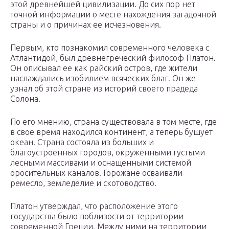
этой древнейшей цивилизации. До сих пор нет
точной информации о месте нахождения загадочной
страны и о причинах ее исчезновения.
Первым, кто познакомил современного человека с
Атлантидой, был древнегреческий философ Платон.
Он описывал ее как райский остров, где жители
наслаждались изобилием всяческих благ. Он же
узнал об этой стране из историй своего прадеда
Солона.
По его мнению, страна существовала в том месте, где
в свое время находился континент, а теперь бушует
океан. Страна состояла из больших и
благоустроенных городов, окруженными густыми
лесными массивами и оснащенными системой
оросительных каналов. Горожане осваивали
ремесло, земледелие и скотоводство.
Платон утверждал, что расположение этого
государства было поблизости от территории
современной Греции. Между ними на территории