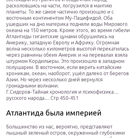
расколовшись на части, погрузился в мантию
планеты. То же самое частично произошло и с
восточным континентом Му-Пацифидой. Оба
ушедших на дно материка подняли воды Мирового
океана на 150 метров. Кроме этого, во время гибели
Атлантиды гигантские цунами обрушились на
Америку, западную Европу и Африку. Огромная
волна несколько километров высотой перекатилась
через равнины обеих Америк и на перевалах взяла
штурмом Кордильеры. Это произошло в западном
полушарии. В восточном, если верить китайским
хроникам, океан, наоборот, ушёл далеко от берегов
Азии. Но через несколько дней вернулся
громадными волнами.
Г.Сидоров-Тайная хронология и психофизика…
русского народа… Стр 450-451
Атлантида была империей
Большинство из нас, вероятно, представляют
пышный зеленый остров, окруженный глубокими