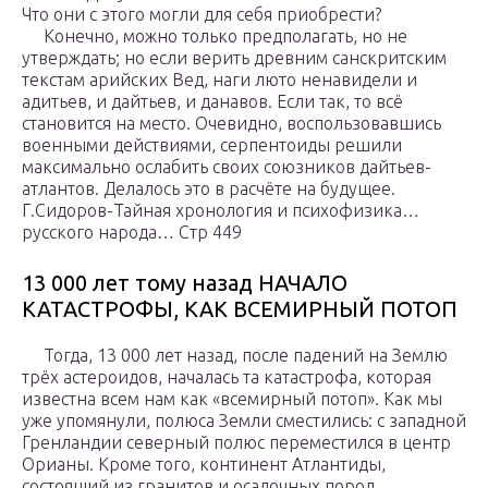
Что они с этого могли для себя приобрести?
Конечно, можно только предполагать, но не
утверждать; но если верить древним санскритским
текстам арийских Вед, наги люто ненавидели и
адитьев, и дайтьев, и данавов. Если так, то всё
становится на место. Очевидно, воспользовавшись
военными действиями, серпентоиды решили
максимально ослабить своих союзников дайтьев-
атлантов. Делалось это в расчёте на будущее.
Г.Сидоров-Тайная хронология и психофизика…
русского народа… Стр 449
13 000 лет тому назад НАЧАЛО
КАТАСТРОФЫ, КАК ВСЕМИРНЫЙ ПОТОП
Тогда, 13 000 лет назад, после падений на Землю
трёх астероидов, началась та катастрофа, которая
известна всем нам как «всемирный потоп». Как мы
уже упомянули, полюса Земли сместились: с западной
Гренландии северный полюс переместился в центр
Орианы. Кроме того, континент Атлантиды,
состоящий из гранитов и осадочных пород,