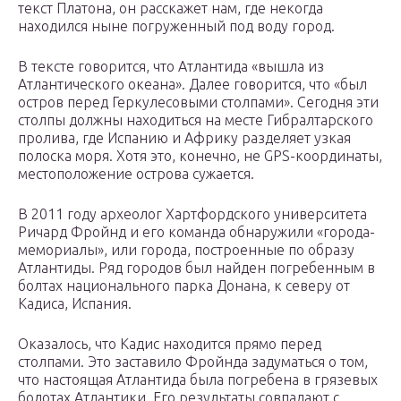
текст Платона, он расскажет нам, где некогда
находился ныне погруженный под воду город.
В тексте говорится, что Атлантида «вышла из
Атлантического океана». Далее говорится, что «был
остров перед Геркулесовыми столпами». Сегодня эти
столпы должны находиться на месте Гибралтарского
пролива, где Испанию и Африку разделяет узкая
полоска моря. Хотя это, конечно, не GPS-координаты,
местоположение острова сужается.
В 2011 году археолог Хартфордского университета
Ричард Фройнд и его команда обнаружили «города-
мемориалы», или города, построенные по образу
Атлантиды. Ряд городов был найден погребенным в
болтах национального парка Донана, к северу от
Кадиса, Испания.
Оказалось, что Кадис находится прямо перед
столпами. Это заставило Фройнда задуматься о том,
что настоящая Атлантида была погребена в грязевых
болотах Атлантики. Его результаты совпадают с