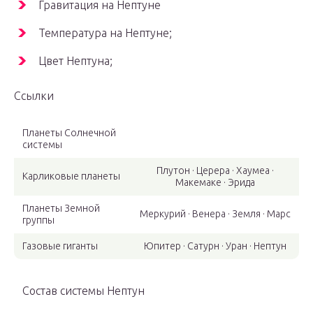
Гравитация на Нептуне
Температура на Нептуне;
Цвет Нептуна;
Ссылки
Планеты Солнечной
системы
Плутон · Церера · Хаумеа ·
Карликовые планеты
Макемаке · Эрида
Планеты Земной
Меркурий · Венера · Земля · Марс
группы
Газовые гиганты
Юпитер · Сатурн · Уран · Нептун
Состав системы Нептун