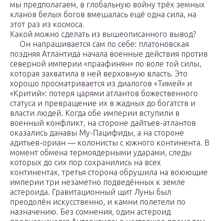
мы предполагаем, в глобальную войну трёх земных
кланов белых богов вмешалась ещё одна сила, на
этот раз из космоса.
Какой можно сделать из вышеописанного вывод?
Он напрашивается сам по себе: платоновская
поздняя Атлантида начала военные действия против
северной империи «праафинян» по воле той силы,
которая захватила в ней верховную власть. Это
хорошо просматривается из диалогов «Тимей» и
«Критий»: потеря царями атлантов божественного
статуса и превращение их в жадных до богатств и
власти людей. Когда обе империи вступили в
военный конфликт, на стороне дайтьев-атлантов
оказались данавы Му-Пацифиды, а на стороне
адитьев-ориан — колонисты с южного континента. В
момент обмена термоядерными ударами, следы
которых до сих пор сохранились на всех
континентах, третья сторона обрушила на воюющие
империи три незаметно подведённых к земле
астероида. Гравитационный щит Луны был
преодолён искусственно, и камни полетели по
назначению. Без сомнения, один астероид